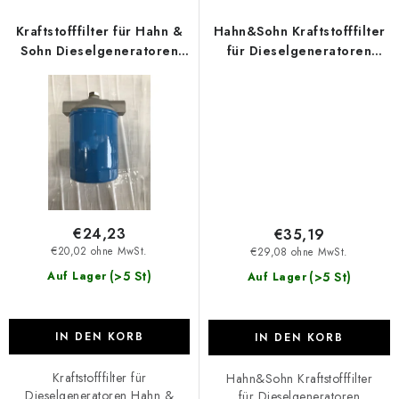
Kraftstofffilter für Hahn &
Hahn&Sohn Kraftstofffilter
Sohn Dieselgeneratoren
für Dieselgeneratoren
HDE 14000 und HDE 40
HDE20SS3 und HDE40SS3
RST3
€24,23
€35,19
€20,02 ohne MwSt.
€29,08 ohne MwSt.
(>5 St)
(>5 St)
Auf Lager
Auf Lager
IN DEN KORB
IN DEN KORB
Kraftstofffilter für
Hahn&Sohn Kraftstofffilter
Dieselgeneratoren Hahn &
für Dieselgeneratoren