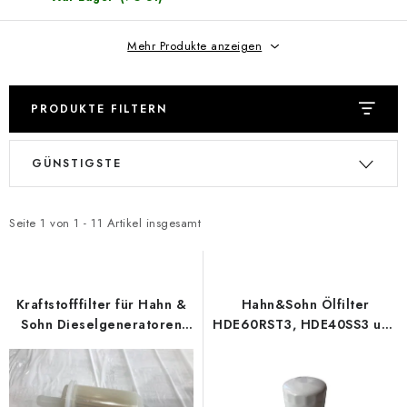
REFERENZEN
Mehr Produkte anzeigen
BLOG
Impressum
Allgemeine Geschäftsbedingungen (AGB)
PRODUKTE FILTERN
Datenschutzerklärung
Cookie-Richtlinie
Widerruf
L
P
Versand & Zahlung
FAQ
Kontakt
Service
GÜNSTIGSTE
i
r
Reklamation
Generator-Anleitungen
s
o
t
d
Seite
1
von
1
-
11
Artikel insgesamt
e
u
d
k
e
t
Kraftstofffilter für Hahn &
Hahn&Sohn Ölfilter
r
s
Sohn Dieselgeneratoren
HDE60RST3, HDE40SS3 und
HDE 9000, HDE 9300SS3,
RNE19
P
o
HGG14000E3A und HGG
r
r
22000E3A
o
t