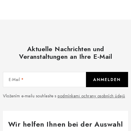
S
t
e
u
e
r
e
Aktuelle Nachrichten und
l
Veranstaltungen an Ihre E-Mail
e
m
e
E-Mail
ANMELDEN
n
t
Vložením e-mailu souhlasíte s
podmínkami ochrany osobních údajů
e
d
e
r
Wir helfen Ihnen bei der Auswahl