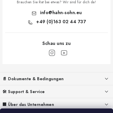
L
Brauchen Sie Rat bei etwas? Wir sind für dich da!
i
s
info
@
hahn-sohn.eu
t
+49 (0)163 02 44 737
e
F
u
📄 Dokumente & Bedingungen
ß
z
Impressum
🛠️ Support & Service
e
Allgemeine Geschäftsbedingungen (AGB)
i
FAQ – Häufig gestellte Fragen
🏢 Über das Unternehmen
l
Datenschutzerklärung
Anleitungen für Stromerzeuger