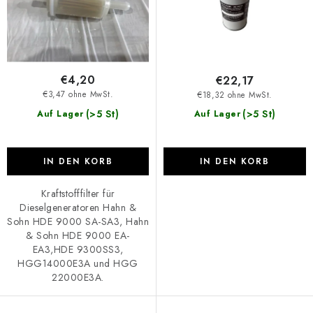
d
i
u
e
k
r
t
u
€4,20
€22,17
e
n
€3,47 ohne MwSt.
€18,32 ohne MwSt.
g
(>5 St)
(>5 St)
Auf Lager
Auf Lager
IN DEN KORB
IN DEN KORB
Kraftstofffilter für
Dieselgeneratoren Hahn &
Sohn HDE 9000 SA-SA3, Hahn
& Sohn HDE 9000 EA-
EA3,HDE 9300SS3,
HGG14000E3A und HGG
22000E3A.