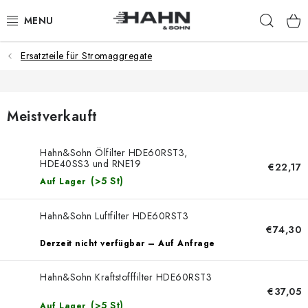
Zum
Such
Inhalt
springen
Ersatzteile für Stromaggregate
PRODUKTE
ÜBER UNS
Meistverkauft
WARUM HAHN & SOHN?
Hahn&Sohn Ölfilter HDE60RST3,
HDE40SS3 und RNE19
FÜR HÄNDLER
€22,17
(>5 St)
Auf Lager
UNSERE HÄNDLER
Hahn&Sohn Luftfilter HDE60RST3
€74,30
APP
Derzeit nicht verfügbar – Auf Anfrage
KATALOG
Hahn&Sohn Kraftstofffilter HDE60RST3
€37,05
(>5 St)
Auf Lager