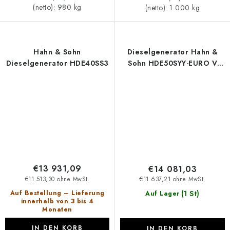
(netto): 980 kg
(netto): 1 000 kg
Hahn & Sohn
Dieselgenerator Hahn &
Dieselgenerator HDE40SS3
Sohn HDE50SYY-EURO V
offene Version
€13 931,09
€14 081,03
€11 513,30 ohne MwSt.
€11 637,21 ohne MwSt.
(1 St)
Auf Bestellung – Lieferung
Auf Lager
innerhalb von 3 bis 4
Monaten
IN DEN KORB
IN DEN KORB