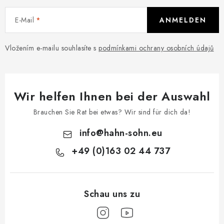
d
e
E-Mail
ANMELDEN
r
L
Vložením e-mailu souhlasíte s
podmínkami ochrany osobních údajů
i
s
t
e
Wir helfen Ihnen bei der Auswahl
Brauchen Sie Rat bei etwas? Wir sind für dich da!
info
@
hahn-sohn.eu
+49 (0)163 02 44 737