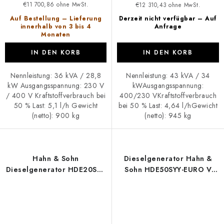
€11 700,86 ohne MwSt.
€12 310,43 ohne MwSt.
Auf Bestellung – Lieferung
Derzeit nicht verfügbar – Auf
innerhalb von 3 bis 4
Anfrage
Monaten
IN DEN KORB
IN DEN KORB
Nennleistung: 36 kVA / 28,8
Nennleistung: 43 kVA / 34
kW Ausgangsspannung: 230 V
kWAusgangsspannung:
/ 400 V Kraftstoffverbrauch bei
400/230 VKraftstoffverbrauch
50 % Last: 5,1 l/h Gewicht
bei 50 % Last: 4,64 l/hGewicht
(netto): 900 kg
(netto): 945 kg
Hahn & Sohn
Dieselgenerator Hahn &
Dieselgenerator HDE20SS3
Sohn HDE50SYY-EURO V
mit Transportwagen
geschlossene Ausführung