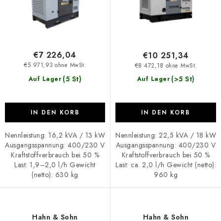
d
i
u
e
k
r
t
u
€7 226,04
€10 251,34
e
n
€5 971,93 ohne MwSt.
€8 472,18 ohne MwSt.
g
(5 St)
(>5 St)
Auf Lager
Auf Lager
IN DEN KORB
IN DEN KORB
Nennleistung: 16,2 kVA / 13 kW
Nennleistung: 22,5 kVA / 18 kW
Ausgangsspannung: 400/230 V
Ausgangsspannung: 400/230 V
Kraftstoffverbrauch bei 50 %
Kraftstoffverbrauch bei 50 %
Last: 1,9–2,0 l/h Gewicht
Last: ca. 2,0 l/h Gewicht (netto):
(netto): 630 kg
960 kg
Hahn & Sohn
Hahn & Sohn