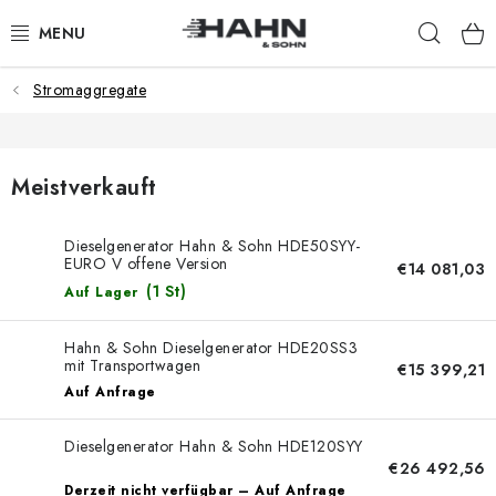
Zum
Such
Inhalt
springen
Stromaggregate
PRODUKTE
ÜBER UNS
Meistverkauft
WARUM HAHN & SOHN?
Dieselgenerator Hahn & Sohn HDE50SYY-
EURO V offene Version
FÜR HÄNDLER
€14 081,03
(1 St)
Auf Lager
UNSERE HÄNDLER
Hahn & Sohn Dieselgenerator HDE20SS3
mit Transportwagen
€15 399,21
APP
Auf Anfrage
KATALOG
Dieselgenerator Hahn & Sohn HDE120SYY
€26 492,56
Derzeit nicht verfügbar – Auf Anfrage