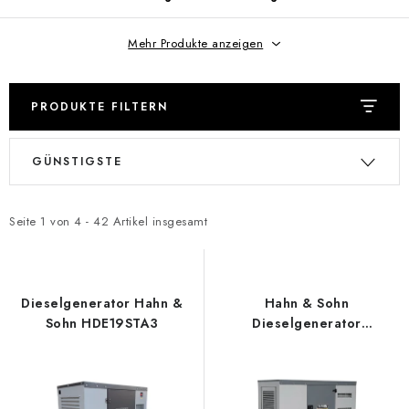
REFERENZEN
Mehr Produkte anzeigen
BLOG
Impressum
Allgemeine Geschäftsbedingungen (AGB)
PRODUKTE FILTERN
Datenschutzerklärung
Cookie-Richtlinie
Widerruf
L
P
Versand & Zahlung
FAQ
Kontakt
Service
GÜNSTIGSTE
i
r
Reklamation
Generator-Anleitungen
s
o
t
d
Seite
1
von
4
-
42
Artikel insgesamt
e
u
d
k
e
t
Dieselgenerator Hahn &
Hahn & Sohn
r
s
Sohn HDE19STA3
Dieselgenerator
HDE20SS3-DW
P
o
r
r
o
t