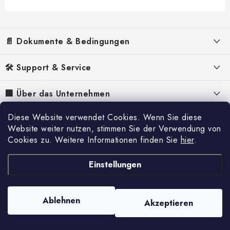
F
u
📄 Dokumente & Bedingungen
ß
z
Impressum
🛠️ Support & Service
e
Allgemeine Geschäftsbedingungen (AGB)
i
FAQ – Häufig gestellte Fragen
🏢 Über das Unternehmen
l
Datenschutzerklärung
Anleitungen für Stromerzeuger
Über uns
e
Diese Website verwendet Cookies. Wenn Sie diese
📰 Inspiration & Inhalte
Cookie-Richtlinie
Anleitungen für Luftentfeuchter
Website weiter nutzen, stimmen Sie der Verwendung von
Warum Hahn & Sohn?
Widerruf
Cookies zu. Weitere Informationen finden Sie
hier
.
Referenzen
Reklamation
Kontakte
Versand & Zahlung
Blog
Einstellungen
Service
Stellenangebote
Katalog
Ware beim Transport beschädigt
Ablehnen
Akzeptieren
Copyright 2026
Hahn & Sohn
. Alle Rechte vorbehalten.
Erstellt von Shoptet