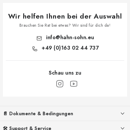
Wir helfen Ihnen bei der Auswahl
Brauchen Sie Rat bei etwas? Wir sind für dich da!
info
@
hahn-sohn.eu
+49 (0)163 02 44 737
F
u
📄 Dokumente & Bedingungen
ß
z
Impressum
🛠️ Support & Service