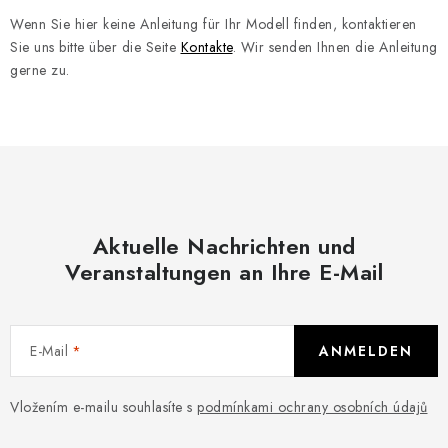
REFERENZEN
Wenn Sie hier keine Anleitung für Ihr Modell finden, kontaktieren
Sie uns bitte über die Seite
Kontakte
. Wir senden Ihnen die Anleitung
BLOG
gerne zu.
Impressum
Allgemeine Geschäftsbedingungen (AGB)
Datenschutzerklärung
Cookie-Richtlinie
Widerruf
Versand & Zahlung
FAQ
Kontakt
Service
Reklamation
Generator-Anleitungen
Aktuelle Nachrichten und
Veranstaltungen an Ihre E-Mail
E-Mail
ANMELDEN
Vložením e-mailu souhlasíte s
podmínkami ochrany osobních údajů