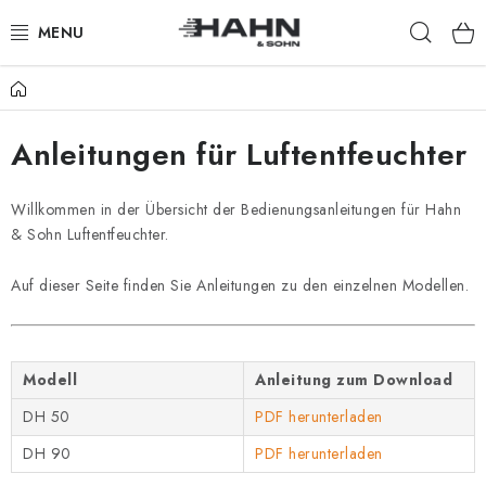
Zum
Such
Inhalt
springen
Startseite
PRODUKTE
Anleitungen für Luftentfeuchter
ÜBER UNS
WARUM HAHN & SOHN?
Willkommen in der Übersicht der Bedienungsanleitungen für Hahn
& Sohn Luftentfeuchter.
FÜR HÄNDLER
Auf dieser Seite finden Sie Anleitungen zu den einzelnen Modellen.
UNSERE HÄNDLER
APP
Modell
Anleitung zum Download
DH 50
PDF herunterladen
KATALOG
DH 90
PDF herunterladen