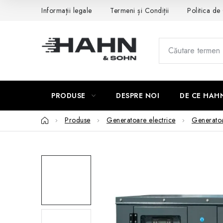
Treci
Informații legale
Termeni și Condiții
Politica de 
la
conținut
PRODUSE
DESPRE NOI
DE CE HAH
Acasă
Produse
Generatoare electrice
Generatoa