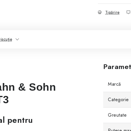
Tipărire
iscuţie
Paramet
Marcă
Hahn & Sohn
T3
Categorie
Greutate
al pentru
Putere ma