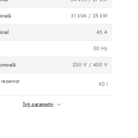
inală
31 kVA / 25 kW
inal
45 A
50 Hz
ominală
230 V / 400 V
 rezervor
90 l
l
Toți parametrii