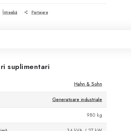
Întreabă
Partajare
ri suplimentari
Hahn & Sohn
Generatoare industriale
980 kg
ximă
34 kVA / 27 kW