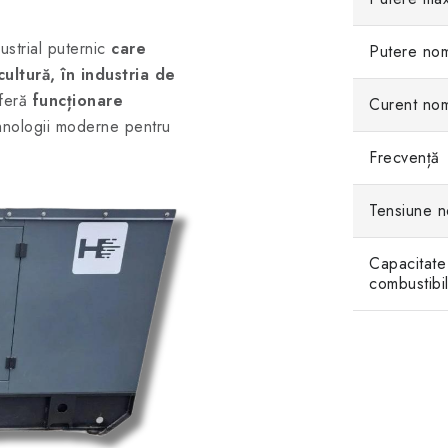
strial puternic
care
Putere nom
cultură, în industria de
feră
funcționare
Curent nom
ehnologii moderne pentru
Frecvență
Tensiune n
Capacitate
combustibi