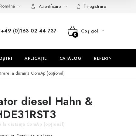
Română
contract
Livrare și plată
FAQ
Contact
Serviciu
Autentificare
Înregistrare
+49 (0)163 02 44 737
Coş gol
COŞ
DE
OȘTRI
APLICAȚIE
CATALOG
REFERINȚE
CUMPĂRĂTURI
trare la distanță ComAp (opțional)
tor diesel Hahn &
HDE31RST3
 la distanță ComAp (opțional)
Detalii de evaluare