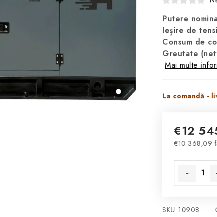
Ne
Putere nomina
Ieșire de ten
Consum de com
Greutate (net
Mai multe infor
La comandă - liv
€12 54
€10 368,09 f
Evaluare pre
SKU:
10908