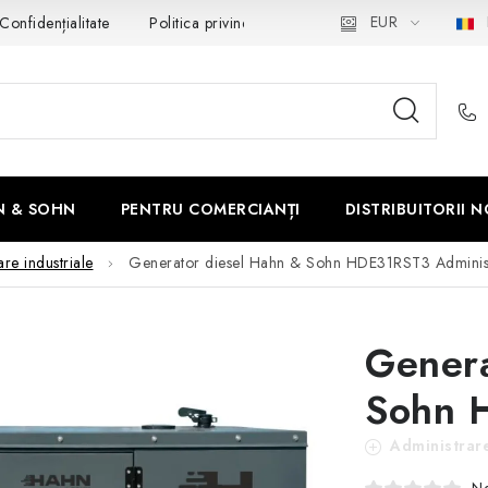
EUR
Confidențialitate
Politica privind Cookie-urile
Retragerea din 
N & SOHN
PENTRU COMERCIANȚI
DISTRIBUITORII N
re industriale
Generator diesel Hahn & Sohn HDE31RST3
Adminis
Genera
Sohn 
Administrare