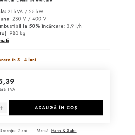
evaluat
lă:
31 kVA / 25 kW
siune:
230 V / 400 V
bustibil la 50% încărcare:
3,9 l/h
to)
: 980 kg
matii
rare în 3 - 4 luni
5,39
ără TVA
ţ:
ADAUGĂ ÎN COŞ
Garanţie
:
2 ani
Marcă:
Hahn & Sohn