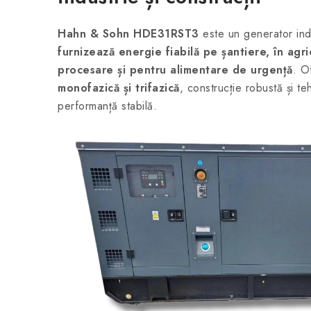
Hahn & Sohn HDE31RST3
este un generator indu
furnizează energie fiabilă pe șantiere, în agri
procesare și pentru alimentare de urgență
. O
monofazică și trifazică
, construcție robustă și t
performanță stabilă.