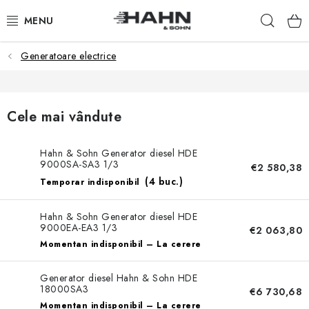
Treci
Căuta
la
conținut
Generatoare electrice
PRODUSE
DESPRE NOI
Cele mai vândute
DE CE HAHN & SOHN
Hahn & Sohn Generator diesel HDE
9000SA-SA3 1/3
PENTRU COMERCIANȚI
€2 580,38
(4 buc.)
Temporar indisponibil
DISTRIBUITORII NOȘTRI
Hahn & Sohn Generator diesel HDE
9000EA-EA3 1/3
€2 063,80
APLICAȚIE
Momentan indisponibil – La cerere
CATALOG
Generator diesel Hahn & Sohn HDE
18000SA3
€6 730,68
Momentan indisponibil – La cerere