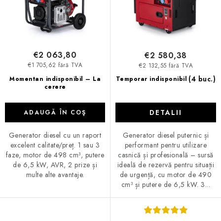
e
r
o
d
u
€2 063,80
€2 580,38
s
€1 705,62 fără TVA
€2 132,55 fără TVA
u
(4 buc.)
Momentan indisponibil – La
Temporar indisponibil
cerere
l
u
DETALII
ADAUGĂ ÎN COŞ
i
Generator diesel cu un raport
Generator diesel puternic și
excelent calitate/preț. 1 sau 3
performant pentru utilizare
faze, motor de 498 cm³, putere
casnică și profesională – sursă
de 6,5 kW, AVR, 2 prize și
ideală de rezervă pentru situații
multe alte avantaje.
de urgență, cu motor de 490
cm³ și putere de 6,5 kW. 3...