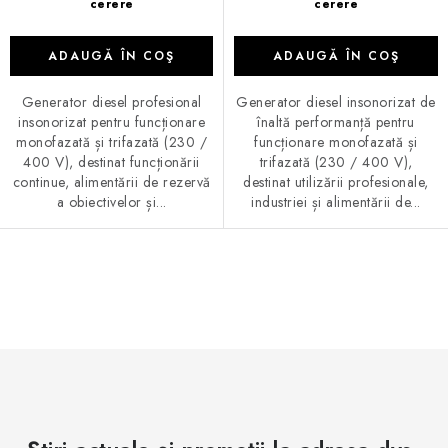
cerere
cerere
ADAUGĂ ÎN COŞ
ADAUGĂ ÎN COŞ
Generator diesel profesional
Generator diesel insonorizat de
insonorizat pentru funcționare
înaltă performanță pentru
monofazată și trifazată (230 /
funcționare monofazată și
400 V), destinat funcționării
trifazată (230 / 400 V),
continue, alimentării de rezervă
destinat utilizării profesionale,
a obiectivelor și...
industriei și alimentării de...
C
o
n
t
r
o
l