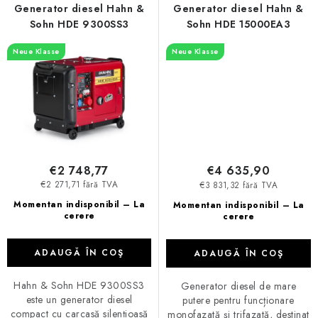
Generator diesel Hahn &
Generator diesel Hahn &
Sohn HDE 9300SS3
Sohn HDE 15000EA3
Neue Klasse
Neue Klasse
€2 748,77
€4 635,90
€2 271,71 fără TVA
€3 831,32 fără TVA
Momentan indisponibil – La
Momentan indisponibil – La
cerere
cerere
ADAUGĂ ÎN COŞ
ADAUGĂ ÎN COŞ
Hahn & Sohn HDE 9300SS3
Generator diesel de mare
este un generator diesel
putere pentru funcționare
compact cu carcasă silențioasă
monofazată și trifazată, destinat