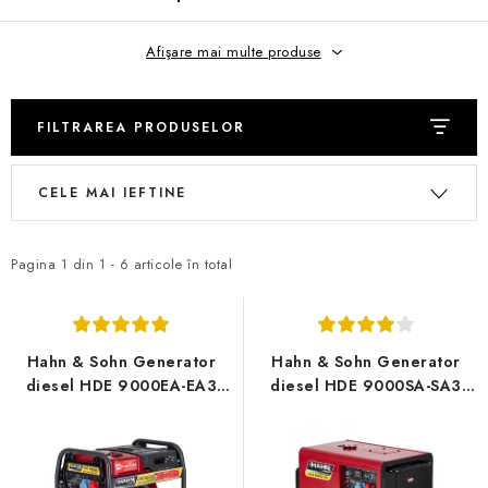
REFERINȚE
Afişare mai multe produse
BLOG
Informații legale
Termeni și Condiții
FILTRAREA PRODUSELOR
Politica de Confidențialitate
Politica privind Cookie-urile
L
S
Retragerea din contract
Livrare și plată
FAQ
Contact
CELE MAI IEFTINE
i
e
Serviciu
Reclamație
Manuale pentru generatoare
s
l
t
e
Pagina
1
din
1
-
6
articole în total
ă
c
p
t
r
a
Hahn & Sohn Generator
Hahn & Sohn Generator
o
r
diesel HDE 9000EA-EA3
diesel HDE 9000SA-SA3
1/3
1/3
d
e
u
a
s
p