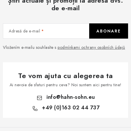
Știri actuale și promoții la adresa dvs.
u
de e-mail
l
l
i
Adresă de e-mail
ABONARE
s
t
Vložením e-mailu souhlasíte s
podmínkami ochrany osobních údajů
ă
r
i
l
Te vom ajuta cu alegerea ta
o
Ai nevoie de sfaturi pentru ceva? Noi suntem aici pentru tine!
r
info
@
hahn-sohn.eu
+49 (0)163 02 44 737
S
u