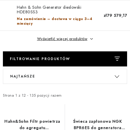
REFERENCJE
Hahn & Sohn Generator dieslowski
HDE80SS3
zł79 579,17
BLOG
Na zamówienie – dostawa w ciągu 3–4
miesięcy
Informacje prawne
Warunki Handlowe
Wyświetlić więcej produktów
Polityka Prywatności
Polityka Cookies
Odstąpienie od umowy
Dostawa i płatność
FAQ
Kontakt
Serwis
Reklamacja
Instrukcje agregatów
FILTROWANIE PRODUKTÓW
L
S
NAJTAŃSZE
i
o
s
r
t
t
Strona
1
z
12
-
135
pozycji razem
a
o
p
w
r
a
Hahn&Sohn Filtr powietrza
Świeca zapłonowa NGK
o
n
do agregatu
BPR6ES do generatora