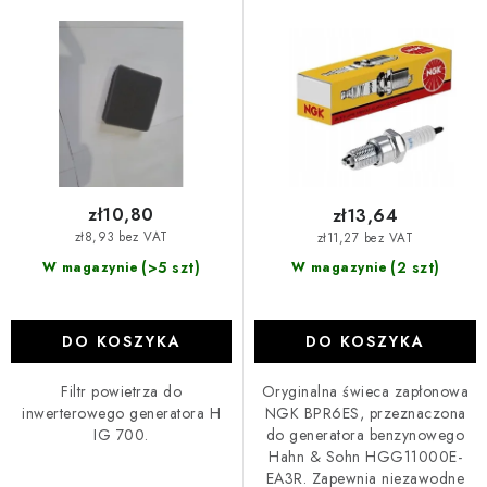
prądotwórczego H IG 700
prądu benzynowego Hahn &
d
i
Sohn HGG11000E-EA3R
u
e
k
p
t
r
ó
o
w
d
u
zł10,80
zł13,64
k
zł8,93 bez VAT
zł11,27 bez VAT
t
(>5 szt)
(2 szt)
W magazynie
W magazynie
ó
w
DO KOSZYKA
DO KOSZYKA
Filtr powietrza do
Oryginalna świeca zapłonowa
inwerterowego generatora H
NGK BPR6ES, przeznaczona
IG 700.
do generatora benzynowego
Hahn & Sohn HGG11000E-
EA3R. Zapewnia niezawodne