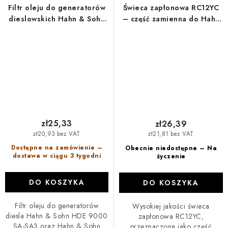
Filtr oleju do generatorów
Świeca zapłonowa RC12YC
dieslowskich Hahn & Sohn
– część zamienna do Hahn
HDE 9000
& Sohn HGG 22000E3A
zł25,33
zł26,39
zł20,93 bez VAT
zł21,81 bez VAT
Dostępne na zamówienie –
Obecnie niedostępne – Na
dostawa w ciągu 3 tygodni
życzenie
DO KOSZYKA
DO KOSZYKA
Filtr oleju do generatorów
Wysokiej jakości świeca
diesla Hahn & Sohn HDE 9000
zapłonowa RC12YC,
SA-SA3 oraz Hahn & Sohn
przeznaczona jako część