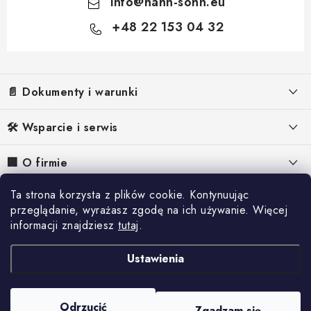
info
@
hahn-sohn.eu
+48 22 153 04 32
S
t
📄 Dokumenty i warunki
o
p
Informacje prawne
🛠️ Wsparcie i serwis
k
Warunki Handlowe
a
FAQ – Często zadawane pytania
🏢 O firmie
Polityka Prywatności
Instrukcje do agregatów prądotwórczych
O nas
Ta strona korzysta z plików cookie. Kontynuując
📰 Inspiracje i treści
Polityka Cookies
Instrukcje dotyczące osuszaczy
przeglądanie, wyrażasz zgodę na ich używanie. Więcej
Dlaczego Hahn & Sohn
Odstąpienie od umowy
informacji znajdziesz
tutaj
.
Referencje
Reklamacja
Kontakty
Dostawa i płatność
Blog
Ustawienia
Serwis
Oferty pracy
Katalog
Towar uszkodzony podczas transportu
Odrzucić
Zgadzam się
Copyright 2026
Hahn & Sohn
. Wszystkie prawa zastrzeżone.