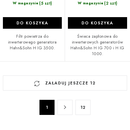
(5 szt)
(2 szt)
W magazynie
W magazynie
DO KOSZYKA
DO KOSZYKA
Filtr powietrza do
Świeca zapłonowa do
inwerterowego generatora
inwerterowych generatorów
Hahn&Sohn H IG 3500.
Hahn&Sohn H IG 700 i H IG
1000.
K
ZAŁADUJ JESZCZE 12
o
n
t
P
r
1
12
a
o
g
l
i