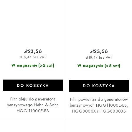
E3, HGG8000X i
HGG8000X3
zł23,56
zł23,56
zł19,47 bez VAT
zł19,47 bez VAT
(>5 szt)
(>5 szt)
W magazynie
W magazynie
DO KOSZYKA
DO KOSZYKA
Filtr oleju do generatora
Filtr powietrza do generatorów
benzynowego Hahn & Sohn
benzynowych HGG11000E-E3,
HGG 11000E-E3
HGG8000X i HGG8000X3