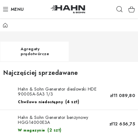
Przejść
Szuka
do
treści
Home
PRODUKTY
O NAS
Agregaty
prądotwórcze
DLACZEGO HAHN & SOHN
Najczęściej sprzedawane
DLA HANDLOWCÓW
Hahn & Sohn Generator dieslowski HDE
NASI SPRZEDAWCY
9000SA-SA3 1/3
zł11 089,80
(4 szt)
Chwilowo niedostępny
APLIKACJA
Hahn & Sohn Generator benzynowy
KATALOG
HGG14000E3A
zł12 656,75
(2 szt)
W magazynie