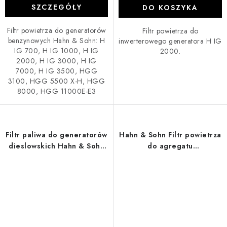
SZCZEGÓŁY
DO KOSZYKA
Filtr powietrza do generatorów
Filtr powietrza do
benzynowych Hahn & Sohn: H
inwerterowego generatora H IG
IG 700, H IG 1000, H IG
2000.
2000, H IG 3000, H IG
7000, H IG 3500, HGG
3100, HGG 5500 X-H, HGG
8000, HGG 11000E-E3
Filtr paliwa do generatorów
Hahn & Sohn Filtr powietrza
dieslowskich Hahn & Sohn
do agregatu
HDE 9000, HDE 9300SS3,
prądotwórczego
HGG14000E3A i HGG
HGG14000E3A
22000E3A