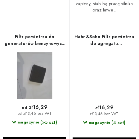
zapłony, stabilną pracę silnika
oraz łatwe...
Filtr powietrza do
Hahn&Sohn Filtr powietrza
generatorów benzynowych
do agregatu
Hahn & Sohn
prądotwórczego z
inwerterem H IG 2000
zł16,29
zł16,29
od
od zł13,46 bez VAT
zł13,46 bez VAT
(>5 szt)
(4 szt)
W magazynie
W magazynie