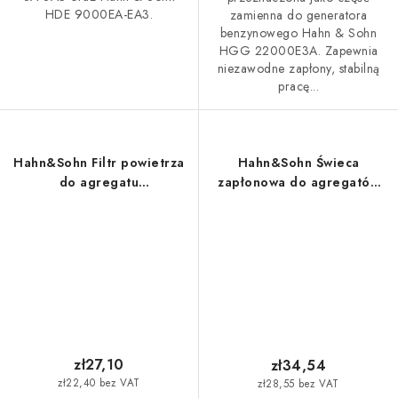
HDE 9000EA-EA3.
zamienna do generatora
benzynowego Hahn & Sohn
HGG 22000E3A. Zapewnia
niezawodne zapłony, stabilną
pracę...
Hahn&Sohn Filtr powietrza
Hahn&Sohn Świeca
do agregatu
zapłonowa do agregatów
prądotwórczego z
prądotwórczych H IG 700, H
inwerterem H IG 3500
IG 1000
zł27,10
zł34,54
zł22,40 bez VAT
zł28,55 bez VAT