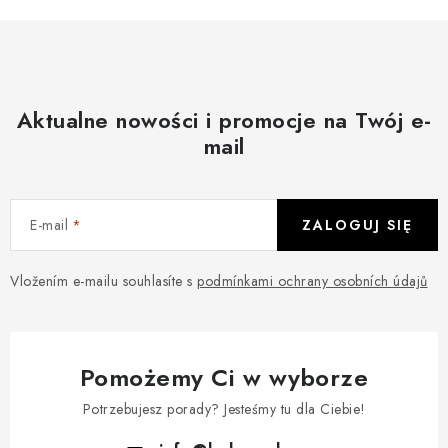
n
k
a
i
c
l
j
i
a
s
Aktualne nowości i promocje na Twój e-
t
mail
y
E-mail
ZALOGUJ SIĘ
Vložením e-mailu souhlasíte s
podmínkami ochrany osobních údajů
Pomożemy Ci w wyborze
Potrzebujesz porady? Jesteśmy tu dla Ciebie!