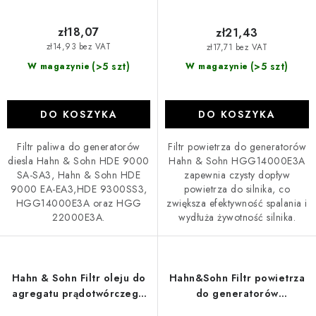
zł18,07
zł21,43
zł14,93 bez VAT
zł17,71 bez VAT
(>5 szt)
(>5 szt)
W magazynie
W magazynie
DO KOSZYKA
DO KOSZYKA
Filtr paliwa do generatorów
Filtr powietrza do generatorów
diesla Hahn & Sohn HDE 9000
Hahn & Sohn HGG14000E3A
SA-SA3, Hahn & Sohn HDE
zapewnia czysty dopływ
9000 EA-EA3,HDE 9300SS3,
powietrza do silnika, co
HGG14000E3A oraz HGG
zwiększa efektywność spalania i
22000E3A.
wydłuża żywotność silnika.
Hahn & Sohn Filtr oleju do
Hahn&Sohn Filtr powietrza
agregatu prądotwórczego
do generatorów
HGG 11000E-E3
benzynowych HGG11000E-