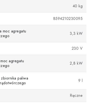
40 kg
8594210230095
a moc agregatu
3,3 kW
czego
230 V
 moc agregatu
2,8 kW
czego
zbiornika paliwa
9 l
prądotwórczego
Ręczne