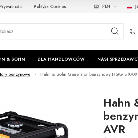
PLN
Ję
 Prywatności
Polityka Cookies
Odstąpienie od umowy
Do
HN & SOHN
DLA HANDLOWCÓW
NASI SPRZEDAWC
tory benzynowe
Hahn & Sohn Generator benzynowy HGG 3100
Hahn 
benzy
AVR