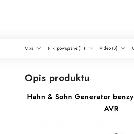
Opis
Pliki powiązane (11)
Video (3)
Opis produktu
Hahn & Sohn Generator benz
AVR