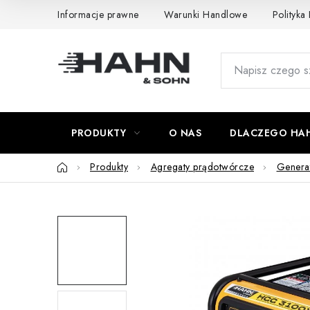
Przejść
Informacje prawne
Warunki Handlowe
Polityka
do
treści
PRODUKTY
O NAS
DLACZEGO HA
Home
Produkty
Agregaty prądotwórcze
Genera