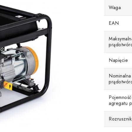
Waga
EAN
Maksymaln
prądotwór
Napięcie
Nominalna
prądotwór
Pojemność 
agregatu 
Rozrusznik