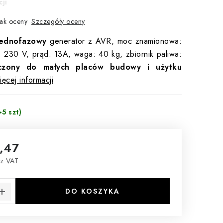
ji
Szczegóły oceny
ak oceny
ednofazowy
generator z AVR, moc znamionowa:
:
230 V, prąd: 13A,
waga: 40 kg, zbiornik paliwa:
czony do małych placów budowy i użytku
ęcej informacji
>5 szt)
,47
ez VAT
tkowa:
DO KOSZYKA