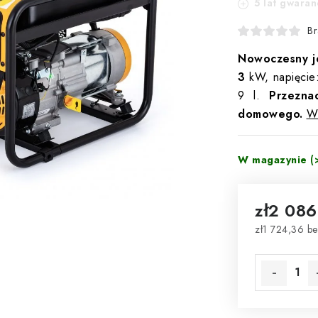
5 lat gwaranc
Br
Nowoczesny j
3
kW, napięcie
9 l.
Przezna
domowego.
Wi
W magazynie
(
zł2 086
zł1 724,36 b
Cena jednos