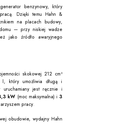
enerator benzynowy, który
 pracą. Dzięki temu Hahn &
ikiem na placach budowy,
 domu — przy niskiej wadze
eż jako źródło awaryjnego
ojemności skokowej 212 cm³
l, który umożliwia długą i
uruchamiany jest ręcznie i
3,3 kW
(moc maksymalna) i
3
arzyszem pracy.
wej obudowie, wydajny Hahn