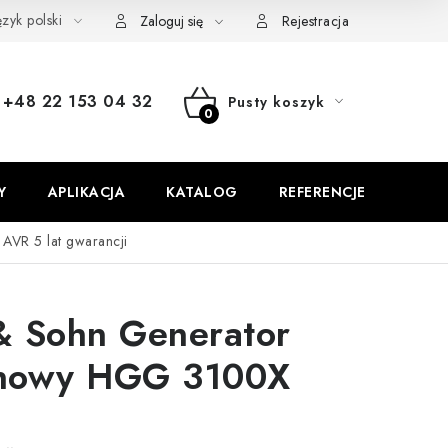
zyk polski
stawa i płatność
FAQ
Kontakt
Serwis
Reklamacja
Zaloguj się
Rejestracja
+48 22 153 04 32
Pusty koszyk
KOSZYK
Y
APLIKACJA
KATALOG
REFERENCJE
B
X AVR
5 lat gwarancji
& Sohn Generator
nowy HGG 3100X