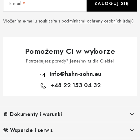
E-mail
ZALOGUJ SIĘ
Vložením e-mailu souhlasíte s
podmínkami ochrany osobních údajů
Pomożemy Ci w wyborze
Potrzebujesz porady? Jesteśmy tu dla Ciebie!
info
@
hahn-sohn.eu
+48 22 153 04 32
S
t
o
📄 Dokumenty i warunki
p
k
Informacje prawne
🛠️ Wsparcie i serwis
a
Warunki Handlowe