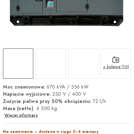
REFERENCJE
BLOG
Informacje prawne
Warunki Handlowe
Polityka Prywatności
Polityka Cookies
Odstąpienie od umowy
Dostawa i płatność
FAQ
Kontakt
Serwis
Reklamacja
Instrukcje agregatów
+ kolejne (10)
Moc znamionowa:
670 kVA / 536 kW
Napięcie wyjściowe:
230 V / 400 V
Zużycie paliwa przy 50% obciążeniu:
72 l/h
Masa (netto)
: 6 500 kg
Więcej informacji
Na zamówienie – dostawa w ciągu 3–4 miesięcy