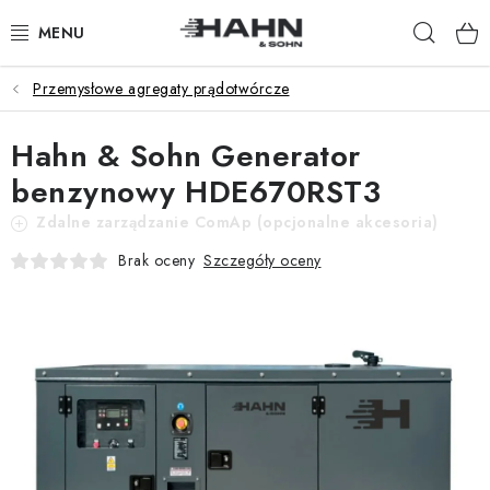
Przejść
Szuka
do
treści
Przemysłowe agregaty prądotwórcze
PRODUKTY
Hahn & Sohn Generator
O NAS
benzynowy HDE670RST3
DLACZEGO HAHN & SOHN
Zdalne zarządzanie ComAp (opcjonalne akcesoria)
Szczegóły oceny
Brak oceny
DLA HANDLOWCÓW
NASI SPRZEDAWCY
APLIKACJA
KATALOG