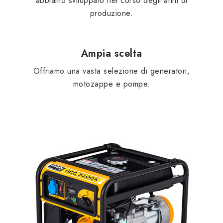
abbiamo sviluppato nel corso degli anni di
REFERENZE
produzione.
BLOG
Ampia scelta
Informazioni legali
Termini e Condizioni
Protezione dei dati personali
Informativa sui Cookie
Offriamo una vasta selezione di generatori,
motozappe e pompe.
Recesso
Spedizione e pagamento
FAQ
Contatti
Servizio
Reclamo
Manuali generatori