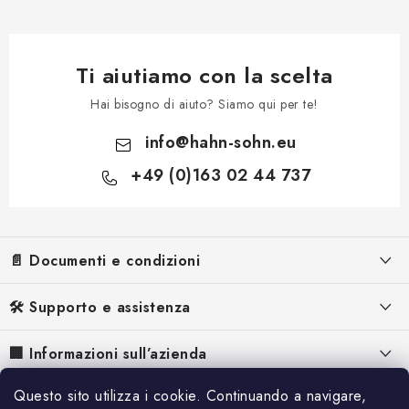
Ti aiutiamo con la scelta
Hai bisogno di aiuto? Siamo qui per te!
info
@
hahn-sohn.eu
+49 (0)163 02 44 737
P
i
📄 Documenti e condizioni
è
d
Informazioni legali
🛠️ Supporto e assistenza
i
Termini e Condizioni
p
FAQ – Domande frequenti
🏢 Informazioni sull’azienda
a
Informativa sulla Privacy
Manuali per generatori di corrente
Chi siamo
g
Questo sito utilizza i cookie. Continuando a navigare,
📰 Ispirazione e contenuti
Informativa sui Cookie