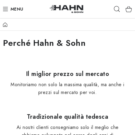
Vai
Ricer
al
contenuto
Casa
PRODOTTI
Perché Hahn & Sohn
CHI SIAMO
PERCHÉ HAHN & SOHN
PER I COMMERCIANTI
Il miglior prezzo sul mercato
Monitoriamo non solo la massima qualità, ma anche i
I NOSTRI RIVENDITORI
prezzi sul mercato per voi.
APPLICAZIONE
Tradizionale qualità tedesca
CATALOGO
Ai nostri clienti consegniamo solo il meglio che