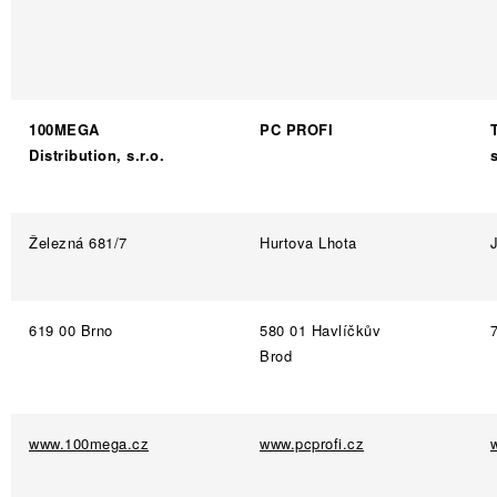
REFERENZE
BLOG
Informazioni legali
Termini e Condizioni
Protezione dei dati pe
100MEGA
PC PROFI
Distribution, s.r.o.
s
Spedizione e pagamento
FAQ
Contatti
Servizio
Reclamo
Železná 681/7
Hurtova Lhota
619 00 Brno
580 01 Havlíčkův
Brod
www.100mega.cz
www.pcprofi.cz