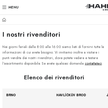
Vai
al
contenuto
Casa
PRODOTTI
I nostri rivenditori
CHI SIAMO
PERCHÉ HAHN & SOHN
Nei giorni feriali dalle 8:00 alle 16:00 siamo lieti di fornirvi tutte le
informazioni di cui avete bisogno. Vi invitiamo inoltre a visitare i
punti vendita dei nostri rivenditori, dove potete vedere e testare
PER I COMMERCIANTI
l’assortimento disponibile. Se avete qualsiasi domanda
contattateci
.
I NOSTRI RIVENDITORI
Elenco dei rivenditori
APPLICAZIONE
BRNO
HAVLÍČKŮV BROD
CATALOGO