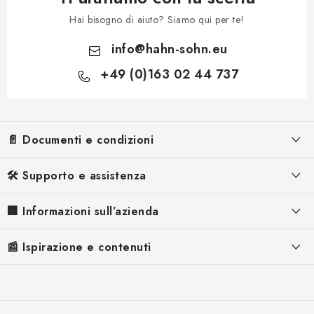
Hai bisogno di aiuto? Siamo qui per te!
info
@
hahn-sohn.eu
+49 (0)163 02 44 737
P
i
📄 Documenti e condizioni
è
d
Informazioni legali
🛠️ Supporto e assistenza
i
Termini e Condizioni
p
FAQ – Domande frequenti
🏢 Informazioni sull’azienda
a
Informativa sulla Privacy
Manuali per generatori di corrente
Chi siamo
g
📰 Ispirazione e contenuti
Informativa sui Cookie
Manuali per i deumidificatori
i
Perché Hahn & Sohn
Recesso
Referenze
n
Reclamo
Contatti
a
Spedizione e pagamento
Blog
Servizio