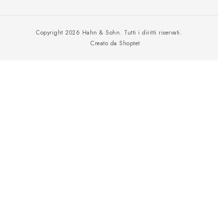
Offerte di lavoro
Catalogo
Merce danneggiata durante il trasporto
Copyright 2026
Hahn & Sohn
. Tutti i diritti riservati.
Creato da Shoptet