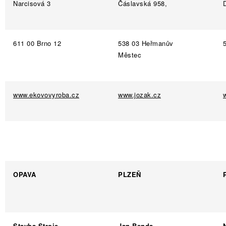
Narcisová 3
Čáslavská 958,
611 00 Brno 12
538 03 Heřmanův
Městec
www.ekovovyroba.cz
www.jozak.cz
OPAVA
PLZEŇ
Stavba Stroje
Jan Benda –