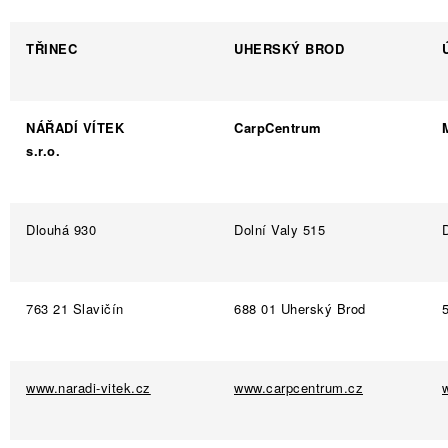
TŘINEC
UHERSKÝ BROD
NÁŘADÍ VÍTEK
CarpCentrum
s.r.o.
Dlouhá 930
Dolní Valy 515
763 21 Slavičín
688 01 Uherský Brod
www.naradi-vitek.cz
www.carpcentrum.cz