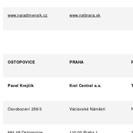
www.naradimensik.cz
www.najbrana.sk
OSTOPOVICE
PRAHA
Pavel Krejčík
Krel Central a.s.
Osvobození 256/3
Václavské Náměstí
664 49 Ostopovice
110 00 Praha 1