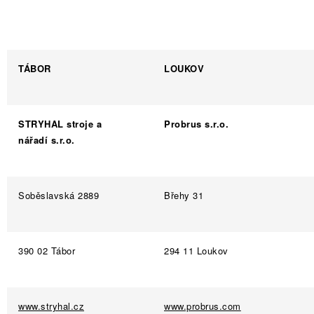
TÁBOR
LOUKOV
STRYHAL stroje a
Probrus s.r.o.
nářadí s.r.o.
Soběslavská 2889
Břehy 31
390 02 Tábor
294 11 Loukov
www.stryhal.cz
www.probrus.com