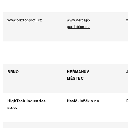
www.brixtonprofi.cz
www.vercajk-
pardubice.cz
BRNO
HEŘMANŮV
MĚSTEC
HighTech Industries
Hasič Jožák s.r.o.
s.r.o.