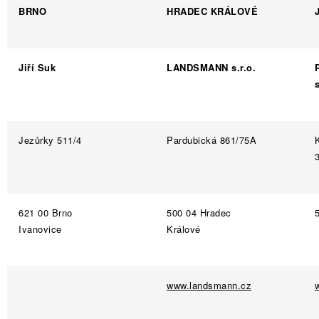
BRNO
HRADEC KRÁLOVÉ
Jiří Suk
LANDSMANN s.r.o.
s
Jezůrky 511/4
Pardubická 861/75A
621 00 Brno
500 04 Hradec
Ivanovice
Králové
www.landsmann.cz