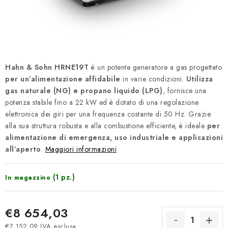
REFERENZE
BLOG
Informazioni legali
Termini e Condizioni
Hahn & Sohn HRNE19T
è un potente generatore a gas progettato
Protezione dei dati personali
Informativa sui Cookie
per un’alimentazione affidabile
in varie condizioni.
Utilizza
Recesso
Spedizione e pagamento
FAQ
Contatti
gas naturale (NG) e propano liquido (LPG)
, fornisce una
potenza stabile fino a 22 kW ed è dotato di una regolazione
Servizio
Reclamo
Manuali generatori
elettronica dei giri per una frequenza costante di 50 Hz. Grazie
alla sua struttura robusta e alla combustione efficiente, è ideale
per
alimentazione di emergenza, uso industriale e applicazioni
all’aperto
.
Maggiori informazioni
(1 pz.)
In magazzino
€8 654,03
€7 152,09 IVA esclusa