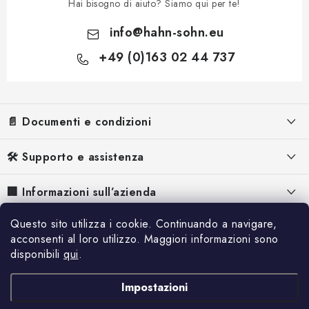
Hai bisogno di aiuto? Siamo qui per te!
info
@
hahn-sohn.eu
+49 (0)163 02 44 737
P
i
📄 Documenti e condizioni
è
d
Informazioni legali
🛠️ Supporto e assistenza
i
Termini e Condizioni
p
FAQ – Domande frequenti
🏢 Informazioni sull’azienda
a
Informativa sulla Privacy
Manuali per generatori di corrente
Chi siamo
g
Questo sito utilizza i cookie. Continuando a navigare,
📰 Ispirazione e contenuti
Informativa sui Cookie
Manuali per i deumidificatori
acconsenti al loro utilizzo. Maggiori informazioni sono
i
Perché Hahn & Sohn
Recesso
disponibili
qui
.
Referenze
n
Reclamo
Contatti
a
Spedizione e pagamento
Blog
Impostazioni
Servizio
Offerte di lavoro
Catalogo