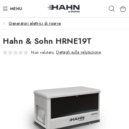
Vai
Ricer
al
contenuto
Generatori elettrici di riserva
PRODOTTI
Hahn & Sohn HRNE19T
CHI SIAMO
Dettagli sulla valutazione
Non valutato
PERCHÉ HAHN & SOHN
PER I COMMERCIANTI
I NOSTRI RIVENDITORI
APPLICAZIONE
CATALOGO