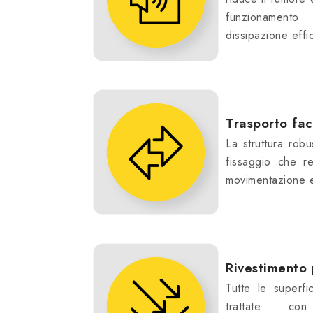
funzionamen
dissipazione effi
Trasporto faci
La struttura robu
fissaggio che r
movimentazione e 
Rivestimento 
Tutte le superf
trattate co