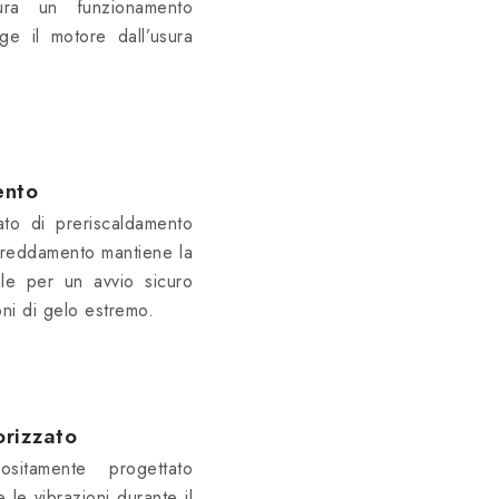
cura un funzionamento
ge il motore dall’usura
ento
rato di preriscaldamento
ffreddamento mantiene la
ale per un avvio sicuro
ni di gelo estremo.
orizzato
sitamente progettato
 le vibrazioni durante il