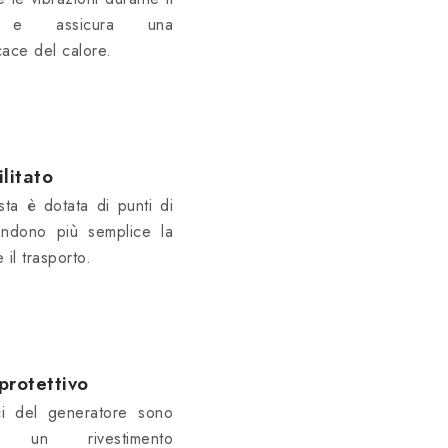
to e assicura una
cace del calore.
litato
sta è dotata di punti di
endono più semplice la
il trasporto.
protettivo
ici del generatore sono
n un rivestimento