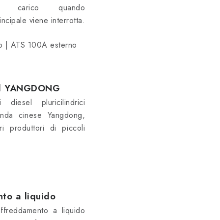
 il carico quando
incipale viene interrotta.
o | ATS 100A esterno
el YANGDONG
i diesel pluricilindrici
zienda cinese Yangdong,
i produttori di piccoli
to a liquido
affreddamento a liquido