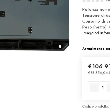
No
Potenza nomin
Tensione di us
Consumo di ca
Peso (netto)
:
Maggiori infor
Attualmente non
€106 9
€88 356,06 I
Prezzo della
Codice prodotto: