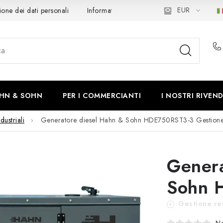
EUR
ione dei dati personali
Informativa sui Cookie
Recesso
S
HN & SOHN
PER I COMMERCIANTI
I NOSTRI RIVEND
dustriali
Generatore diesel Hahn & Sohn HDE750RST3-3
Gestion
Genera
Sohn 
Gestione re