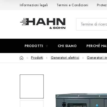
Vai
Informazioni legali
Termini e Condizioni
Protez
al
contenuto
PRODOTTI
CHI SIAMO
PERCHÉ HA
Casa
Prodotti
Generatori elettrici
Generatori in