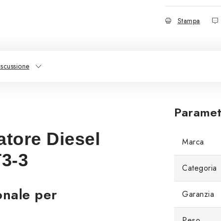
Stampa
iscussione
Parametr
tore Diesel
Marca
3-3
Categoria
onale per
Garanzia
Peso