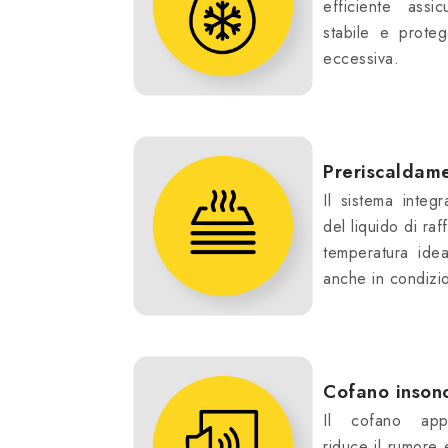
efficiente assi
stabile e proteg
eccessiva.
Preriscaldam
Il sistema integ
del liquido di ra
temperatura ide
anche in condizio
Cofano inson
Il cofano appo
riduce il rumore e