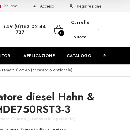
Italiano
pedizione e pagamento
FAQ
Contatti
Servizio
Rec
Accesso
Registrazione
Carrello
+49 (0)163 02 44
737
CARRELLO
vuoto
DELLA
ITORI
APPLICAZIONE
CATALOGO
REFERENZE
SPESA
e remota ComAp (accessorio opzionale)
tore diesel Hahn &
HDE750RST3-3
mota ComAp (accessorio opzionale)
Dettagli sulla valutazione