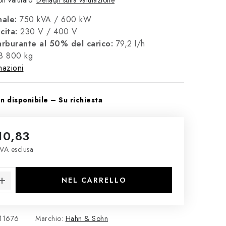
n valutato
ale:
750 kVA / 600 kW
cita:
230 V / 400 V
rburante al 50% del carico:
79,2 l/h
 8 800 kg
mazioni
 disponibile – Su richiesta
10,83
VA esclusa
 misura:
NEL CARRELLO
11676
Marchio:
Hahn & Sohn