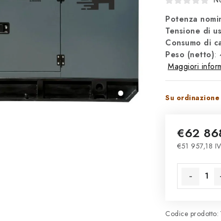
No
Potenza nomin
Tensione di us
Consumo di ca
Peso (netto)
:
Maggiori infor
Su ordinazione 
€62 86
€51 957,18 IV
Prezzo della
Codice prodotto: