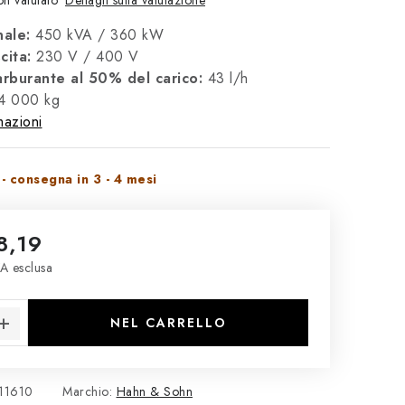
n valutato
ale:
450 kVA / 360 kW
cita:
230 V / 400 V
rburante al 50% del carico:
43 l/h
 4 000 kg
mazioni
- consegna in 3 - 4 mesi
8,19
A esclusa
 misura:
NEL CARRELLO
11610
Marchio:
Hahn & Sohn