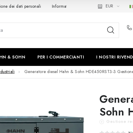
EUR
ione dei dati personali
Informativa sui Cookie
Recesso
S
HN & SOHN
PER I COMMERCIANTI
I NOSTRI RIVEND
dustriali
Generatore diesel Hahn & Sohn HDE450RST3-3
Gestion
Genera
Sohn 
Gestione re