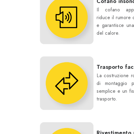
Cofano inson
Il cofano appo
riduce il rumore 
e garantisce una
del calore.
Trasporto faci
La costruzione r
di montaggio p
semplice e un fis
trasporto.
Rivestimento 