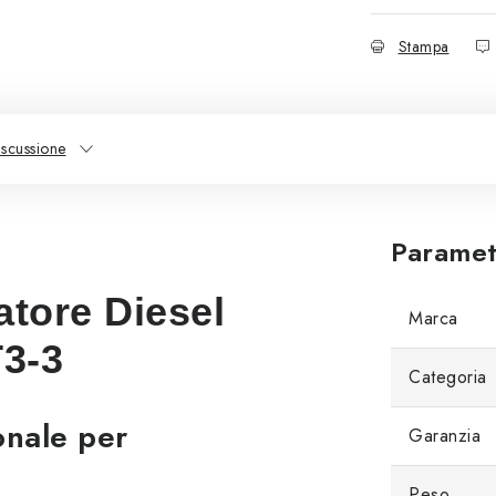
Stampa
iscussione
Parametr
tore Diesel
Marca
3-3
Categoria
onale per
Garanzia
Peso