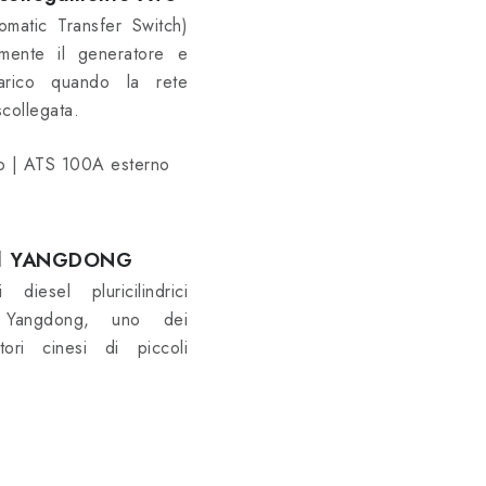
omatic Transfer Switch)
amente il generatore e
carico quando la rete
scollegata.
o | ATS 100A esterno
el YANGDONG
i diesel pluricilindrici
a Yangdong, uno dei
tori cinesi di piccoli