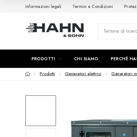
Vai
Informazioni legali
Termini e Condizioni
Protez
al
contenuto
PRODOTTI
CHI SIAMO
PERCHÉ HA
Casa
Prodotti
Generatori elettrici
Generatori in