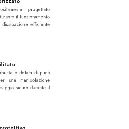
orizzato
sitamente progettato
durante il funzionamento
 dissipazione efficiente
litato
obusta è dotata di punti
er una manipolazione
saggio sicuro durante il
protettivo