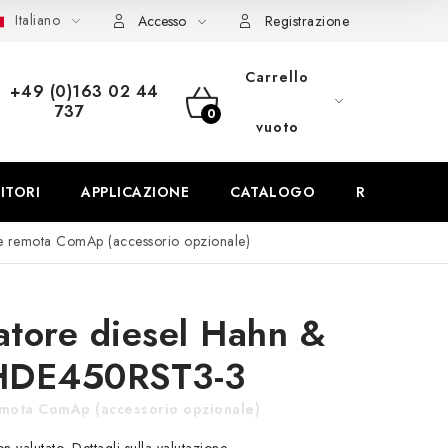
Italiano
pedizione e pagamento
FAQ
Contatti
Servizio
Rec
Accesso
Registrazione
Carrello
+49 (0)163 02 44
737
CARRELLO
vuoto
DELLA
ITORI
APPLICAZIONE
CATALOGO
REFERENZE
SPESA
e remota ComAp (accessorio opzionale)
tore diesel Hahn &
HDE450RST3-3
mota ComAp (accessorio opzionale)
Dettagli sulla valutazione