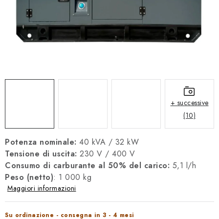
REFERENZE
BLOG
Informazioni legali
Termini e Condizioni
Protezione dei dati personali
Informativa sui Cookie
Recesso
Spedizione e pagamento
FAQ
Contatti
Servizio
Reclamo
Manuali generatori
+ successive
(10)
Potenza nominale:
40 kVA / 32 kW
Tensione di uscita:
230 V / 400 V
Consumo di carburante al 50% del carico:
5,1 l/h
Peso (netto)
: 1 000 kg
Maggiori informazioni
Su ordinazione - consegna in 3 - 4 mesi