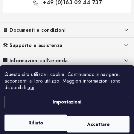
+49 (0)163 02 44 737
P
i
è
📄 Documenti e condizioni
d
i
Informazioni legali
🛠️ Supporto e assistenza
p
Termini e Condizioni
a
FAQ – Domande frequenti
🏢 Informazioni sull’azienda
g
Informativa sulla Privacy
i
Manuali per generatori di corrente
Chi siamo
n
Questo sito utilizza i cookie. Continuando a navigare,
📰 Ispirazione e contenuti
Informativa sui Cookie
Manuali per i deumidificatori
a
acconsenti al loro utilizzo. Maggiori informazioni sono
Perché Hahn & Sohn
disponibili
qui
.
Recesso
Referenze
Reclamo
Contatti
Spedizione e pagamento
Blog
Impostazioni
Servizio
Offerte di lavoro
Catalogo
Merce danneggiata durante il trasporto
Rifiuto
Accettare
Copyright 2026
Hahn & Sohn
. Tutti i diritti riservati.
Creato da Shoptet