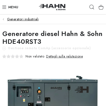
Vai
Ricer
al
contenuto
Generatori industriali
PRODOTTI
Generatore diesel Hahn & Sohn
CHI SIAMO
HDE40RST3
PERCHÉ HAHN & SOHN
Gestione remota ComAp (accessorio opzionale)
Dettagli sulla valutazione
Non valutato
PER I COMMERCIANTI
I NOSTRI RIVENDITORI
APPLICAZIONE
CATALOGO