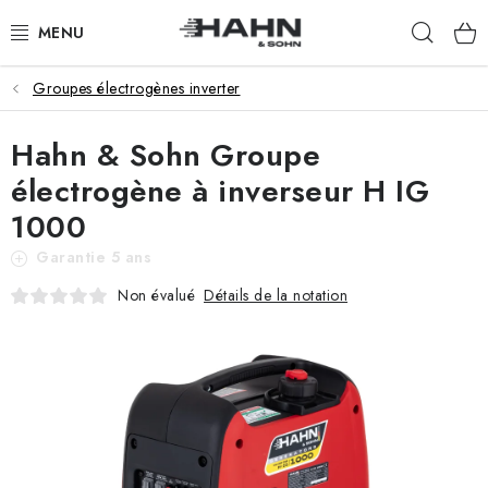
Aller
Rech
au
contenu
Groupes électrogènes inverter
PRODUITS
Hahn & Sohn Groupe
À PROPOS DE NOUS
électrogène à inverseur H IG
POURQUOI HAHN & SOHN
1000
Garantie 5 ans
POUR LES COMMERÇANTS
Détails de la notation
Non évalué
NOS REVENDEURS
APPLICATION
CATALOGUE