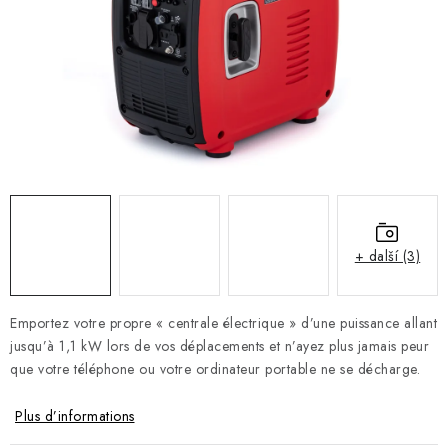
RÉFÉRENCE
BLOG
Mentions légales
Conditions Générales de Vente
Protection des données personnelles
Politique relative aux cookies
Rétractation
Livraison et paiement
FAQ
Contact
Service
Réclamation
Manuels des générateurs
+ další (3)
Emportez votre propre « centrale électrique » d’une puissance allant
jusqu’à 1,1 kW lors de vos déplacements et n’ayez plus jamais peur
que votre téléphone ou votre ordinateur portable ne se décharge.
Plus d’informations