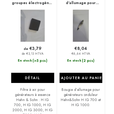
groupes électrogènes
d'allumage pour
à essence Hahn &
groupes électrogènes
Sohn
à inverseur H IG 700,
H IG 1000
€3,79
€8,04
de
€6,64 HTVA
de €3,13 HTVA
(>5 pcs)
(2 pcs)
En stock
En stock
DÉTAIL
AJOUTER AU PANIER
Filtre à air pour
Bougie d’allumage pour
générateurs à essence
générateurs onduleur
Hahn & Sohn : H IG
Hahn&Sohn H IG 700 et
700, H IG 1000, H IG
H IG 1000.
2000, H IG 3000, H IG