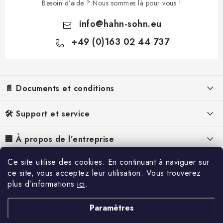
Besoin d’aide ? Nous sommes là pour vous !
info
@
hahn-sohn.eu
+49 (0)163 02 44 737
P
i
📄 Documents et conditions
e
d
Mentions légales
🛠️ Support et service
d
Conditions Générales de Vente
e
FAQ – Foire aux questions
🏢 À propos de l’entreprise
p
Politique de Confidentialité
Manuels pour groupes électrogènes
À propos de nous
a
Ce site utilise des cookies. En continuant à naviguer sur
📰 Inspiration et contenu
Politique relative aux cookies
Manuels pour les déshumidificateurs
ce site, vous acceptez leur utilisation. Vous trouverez
g
Pourquoi Hahn & Sohn
plus d’informations
ici
.
Rétractation
Référence
e
Réclamation
Contacts
Livraison et paiement
Blog
Paramètres
Service
Offres d'emploi
Catalogue