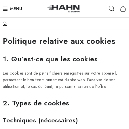
Aller
Rech
au
contenu
Accueil
PRODUITS
Politique relative aux cookies
À PROPOS DE NOUS
POURQUOI HAHN & SOHN
1. Qu’est-ce que les cookies
POUR LES COMMERÇANTS
Les cookies sont de petits fichiers enregistrés sur votre appareil,
permettant le bon fonctionnement du site web, l’analyse de son
NOS REVENDEURS
utilisation et, le cas échéant, la personnalisation de l’offre.
APPLICATION
2. Types de cookies
CATALOGUE
Techniques (nécessaires)