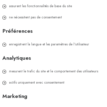
RÉFÉRENCE
assurent les fonctionnalités de base du site
BLOG
ne nécessitent pas de consentement
Mentions légales
Conditions Générales de Vente
Préférences
Protection des données personnelles
Politique relative aux cookies
Rétractation
enregistrent la langue et les paramètres de l’utilisateur
Livraison et paiement
FAQ
Contact
Service
Réclamation
Manuels des générateurs
Analytiques
mesurent le trafic du site et le comportement des utilisateurs
actifs uniquement avec consentement
Marketing