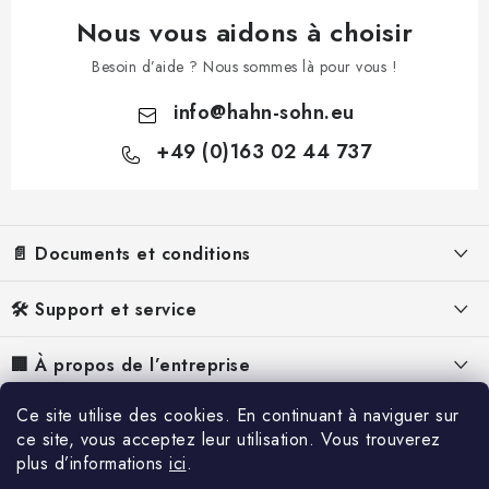
Nous vous aidons à choisir
Besoin d’aide ? Nous sommes là pour vous !
info
@
hahn-sohn.eu
+49 (0)163 02 44 737
P
i
📄 Documents et conditions
e
d
Mentions légales
🛠️ Support et service
d
Conditions Générales de Vente
e
FAQ – Foire aux questions
🏢 À propos de l’entreprise
p
Politique de Confidentialité
Manuels pour groupes électrogènes
À propos de nous
a
Ce site utilise des cookies. En continuant à naviguer sur
📰 Inspiration et contenu
Politique relative aux cookies
Manuels pour les déshumidificateurs
ce site, vous acceptez leur utilisation. Vous trouverez
g
Pourquoi Hahn & Sohn
Rétractation
plus d’informations
ici
.
Référence
e
Réclamation