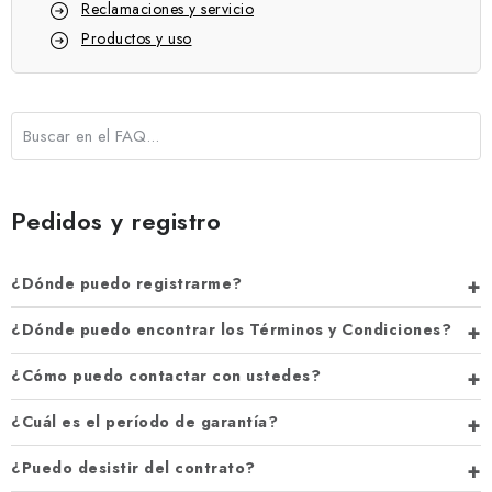
REFERENCIAS
Reclamaciones y servicio
Productos y uso
BLOG
Aviso legal
Términos y Condiciones
Política de Privacidad
Política de Cookies
Desistimiento
Envío y pago
FAQ
Contacto
Servicio técnico
Reclamación
Pedidos y registro
Manuales de generadores
¿Dónde puedo registrarme?
¿Dónde puedo encontrar los Términos y Condiciones?
¿Cómo puedo contactar con ustedes?
¿Cuál es el período de garantía?
¿Puedo desistir del contrato?