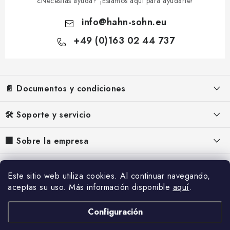
¿Necesitas ayuda? ¡Estamos aquí para ayudarte!
info
@
hahn-sohn.eu
+49 (0)163 02 44 737
P
i
📄 Documentos y condiciones
e
d
Aviso legal
🛠️ Soporte y servicio
e
Términos y Condiciones
p
FAQ – Preguntas frecuentes
🏢 Sobre la empresa
á
Política de Privacidad
Manuales para generadores
Acerca de nosotros
g
📰 Inspiración y contenido
Política de Cookies
Manuales para deshumidificadores
Este sitio web utiliza cookies. Al continuar navegando,
i
¿Por qué Hahn & Sohn?
Desistimiento
aceptas su uso. Más información disponible
aquí
.
Referencias
n
Reclamación
Contactos
a
Envío y pago
Blog
Configuración
Servicio técnico
Ofertas de empleo
Catálogo