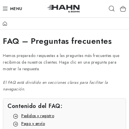
Ir
Busca
al
contenido
en
Inicio
PRODUCTOS
FAQ – Preguntas frecuentes
ACERCA DE NOSOTROS
¿POR QUÉ HAHN & SOHN?
Hemos preparado respuestas a las preguntas más frecuentes que
recibimos de nuestros clientes. Haga clic en una pregunta para
mostrar la respuesta.
PARA COMERCIANTES
El FAQ está dividido en secciones claras para facilitar la
NUESTROS DISTRIBUIDORES
navegación.
APLICACIÓN
Contenido del FAQ:
CATÁLOGO
Pedidos y registro
Pago y envío