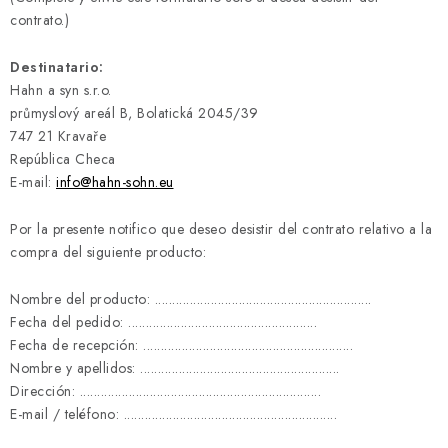
contrato.)
Destinatario:
Hahn a syn s.r.o.
průmyslový areál B, Bolatická 2045/39
747 21 Kravaře
República Checa
E-mail:
info@hahn-sohn.eu
Por la presente notifico que deseo desistir del contrato relativo a la
compra del siguiente producto:
Nombre del producto: ..............................................................
Fecha del pedido: ......................................................
Fecha de recepción: ............................................................
Nombre y apellidos: .........................................................
Dirección: .....................................................................
E-mail / teléfono: .............................................................