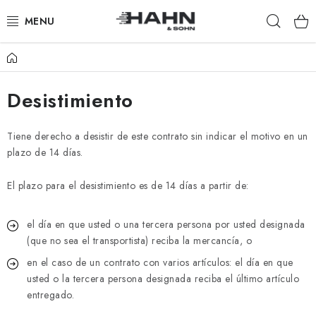
Ir
Busca
al
contenido
en
Inicio
PRODUCTOS
Desistimiento
ACERCA DE NOSOTROS
¿POR QUÉ HAHN & SOHN?
Tiene derecho a desistir de este contrato sin indicar el motivo en un
plazo de 14 días.
PARA COMERCIANTES
El plazo para el desistimiento es de 14 días a partir de:
NUESTROS DISTRIBUIDORES
el día en que usted o una tercera persona por usted designada
(que no sea el transportista) reciba la mercancía, o
APLICACIÓN
en el caso de un contrato con varios artículos: el día en que
usted o la tercera persona designada reciba el último artículo
CATÁLOGO
entregado.