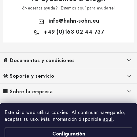
¿Necesitas ayuda? ¡Estamos aquí para ayudarte!
info
@
hahn-sohn.eu
+49 (0)163 02 44 737
P
i
📄 Documentos y condiciones
e
d
Aviso legal
🛠️ Soporte y servicio
e
Términos y Condiciones
p
FAQ – Preguntas frecuentes
🏢 Sobre la empresa
á
Política de Privacidad
Manuales para generadores
Acerca de nosotros
g
📰 Inspiración y contenido
Política de Cookies
Manuales para deshumidificadores
Este sitio web utiliza cookies. Al continuar navegando,
i
¿Por qué Hahn & Sohn?
Desistimiento
aceptas su uso. Más información disponible
aquí
.
Referencias
n
Reclamación
Contactos
a
Envío y pago
Blog
Configuración
Servicio técnico