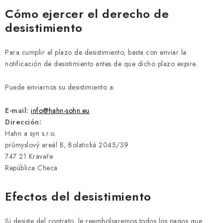
REFERENCIAS
Cómo ejercer el derecho de
desistimiento
BLOG
Para cumplir el plazo de desistimiento, basta con enviar la
Aviso legal
Términos y Condiciones
Política de Privacidad
notificación de desistimiento antes de que dicho plazo expire.
Política de Cookies
Desistimiento
Envío y pago
FAQ
Contacto
Servicio técnico
Reclamación
Puede enviarnos su desistimiento a:
Manuales de generadores
E-mail:
info@hahn-sohn.eu
Dirección:
Hahn a syn s.r.o.
průmyslový areál B, Bolatická 2045/39
747 21 Kravaře
República Checa
Efectos del desistimiento
Si desiste del contrato, le reembolsaremos todos los pagos que