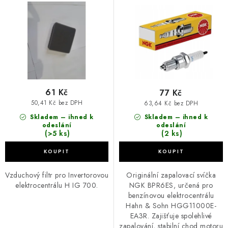
d
o
Sohn HGG11000E-EA3R
u
d
k
u
t
k
ů
t
ů
61 Kč
77 Kč
50,41 Kč bez DPH
63,64 Kč bez DPH
Skladem – ihned k
Skladem – ihned k
odeslání
odeslání
(>5 ks)
(2 ks)
Vzduchový filtr pro Invertorovou
Originální zapalovací svíčka
elektrocentrálu H IG 700.
NGK BPR6ES, určená pro
benzínovou elektrocentrálu
Hahn & Sohn HGG11000E-
EA3R. Zajišťuje spolehlivé
zapalování, stabilní chod motoru