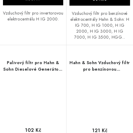
Vzduchový filtr pro invertorovou
Vzduchový filtr pro benzínové
elektrocentrálu H IG 2000.
elektrocentrály Hahn & Sohn: H
IG 700, H IG 1000, H IG
2000, H IG 3000, H IG
7000, H IG 3500, HGG...
Palivový filtr pro Hahn &
Hahn & Sohn Vzduchový filtr
Sohn Dieselové Generátory
pro benzínovou
HDE 9000, HDE 9300SS3,
elektrocentrálu
HGG14000E3A a HGG
HGG14000E3A
22000E3A
102 Kč
121 Kč