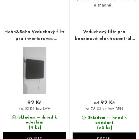
a snadné...
Hahn&Sohn Vzduchový filtr
Vzduchový filtr pro
pro invertorovou
benzínové elektrocentrály
elektrocentrálu H IG 2000
Hahn & Sohn
92 Kč
92 Kč
od
76,03 Kč bez DPH
od 76,03 Kč bez DPH
Skladem – ihned k
Skladem – ihned k
odeslání
odeslání
(4 ks)
(>5 ks)