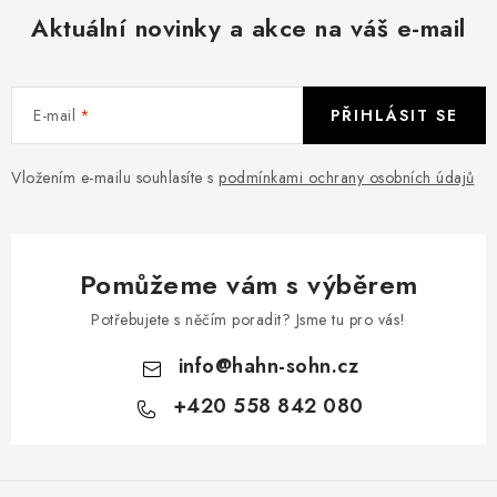
á
k
Aktuální novinky a akce na váš e-mail
n
y
í
v
ý
E-mail
PŘIHLÁSIT SE
p
i
Vložením e-mailu souhlasíte s
podmínkami ochrany osobních údajů
s
u
Pomůžeme vám s výběrem
Potřebujete s něčím poradit? Jsme tu pro vás!
info
@
hahn-sohn.cz
+420 558 842 080
Z
á