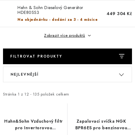
REFERENCE
Hahn & Sohn Dieselový Generátor
HDE80SS3
449 304 Kč
BLOG
Na objednávku - dodání za 3 - 4 měsíce
Právní informace
Obchodní podmínky
Zobrazit více produktů
Ochrana osobních údajů
Zásady používání cookies
Odstoupení od smlouvy
Doprava a platba
FAQ
Kontakty
FILTROVAT PRODUKTY
Servis
Reklamace
Návody k elektrocentrálám
V
Ř
NEJLEVNĚJŠÍ
ý
a
p
z
i
e
Stránka
1
z
12
-
135
položek celkem
s
n
p
í
r
p
Hahn&Sohn Vzduchový filtr
Zapalovací svíčka NGK
o
r
pro Invertorovou
BPR6ES pro benzínovou
elektrocentrálu H IG 700
elektrocentrálu Hahn &