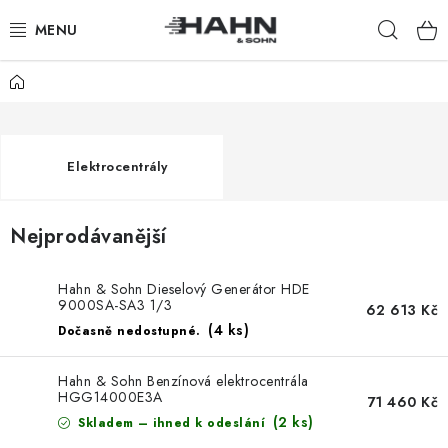
Přejít
Hleda
na
obsah
Domů
PRODUKTY
O NÁS
Elektrocentrály
PROČ HAHN & SOHN
Nejprodávanější
PRO OBCHODNÍKY
Hahn & Sohn Dieselový Generátor HDE
NAŠI PRODEJCI
9000SA-SA3 1/3
62 613 Kč
(4 ks)
Dočasně nedostupné.
APLIKACE
Hahn & Sohn Benzínová elektrocentrála
KATALOG
HGG14000E3A
71 460 Kč
(2 ks)
Skladem – ihned k odeslání