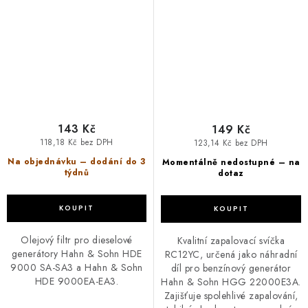
HDE 9000
Sohn HGG 22000E3A
143 Kč
149 Kč
118,18 Kč bez DPH
123,14 Kč bez DPH
Na objednávku – dodání do 3
Momentálně nedostupné – na
týdnů
dotaz
Olejový filtr pro dieselové
Kvalitní zapalovací svíčka
generátory Hahn & Sohn HDE
RC12YC, určená jako náhradní
9000 SA-SA3 a Hahn & Sohn
díl pro benzínový generátor
HDE 9000EA-EA3.
Hahn & Sohn HGG 22000E3A.
Zajišťuje spolehlivé zapalování,