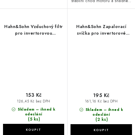
stabilní chod motoru a snadné...
Hahn&Sohn Vzduchový filtr
Hahn&Sohn Zapalovací
pro invertorovou
svíčka pro invertorové
elektrocentrálu H IG 3500
elektrocentrály H IG 700, H
IG 1000
153 Kč
195 Kč
126,45 Kč bez DPH
161,16 Kč bez DPH
Skladem – ihned k
Skladem – ihned k
odeslání
odeslání
(5 ks)
(2 ks)