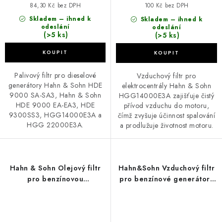
84,30 Kč bez DPH
100 Kč bez DPH
Skladem – ihned k
Skladem – ihned k
odeslání
odeslání
(>5 ks)
(>5 ks)
Palivový filtr pro dieselové
Vzduchový filtr pro
generátory Hahn & Sohn HDE
elektrocentrály Hahn & Sohn
9000 SA-SA3, Hahn & Sohn
HGG14000E3A zajišťuje čistý
HDE 9000 EA-EA3, HDE
přívod vzduchu do motoru,
9300SS3, HGG14000E3A a
čímž zvyšuje účinnost spalování
HGG 22000E3A.
a prodlužuje životnost motoru.
Hahn & Sohn Olejový filtr
Hahn&Sohn Vzduchový filtr
pro benzínovou
pro benzínové generátory
elektrocentrálu HGG
HGG11000E-E3, HGG8000X
11000E-E3
a HGG8000X3