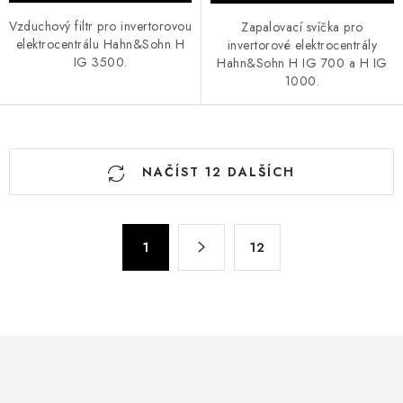
Vzduchový filtr pro invertorovou
Zapalovací svíčka pro
elektrocentrálu Hahn&Sohn H
invertorové elektrocentrály
IG 3500.
Hahn&Sohn H IG 700 a H IG
1000.
O
NAČÍST 12 DALŠÍCH
v
l
á
S
d
1
12
t
a
r
c
á
n
í
k
p
o
r
v
v