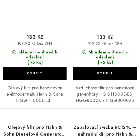
133 Kč
133 Kč
109,92 Kč bez DPH
109,92 Kč bez DPH
Skladem – ihned k
Skladem – ihned k
odeslání
odeslání
(>5 ks)
(>5 ks)
Olejový filtr pro benzínovou
Vzduchový filtr pro benzínové
elektrocentrálu Hahn & Sohn
generátory HGG11000E-E3,
HGG 11000E-E3
HGG8000X a HGG8000X3
Olejový filtr pro Hahn &
Zapalovací svíčka RC12YC –
Sohn Dieselové Generátory
náhradní díl pro Hahn &