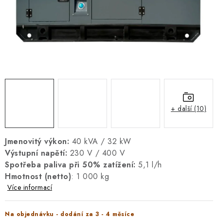
REFERENCE
BLOG
Právní informace
Obchodní podmínky
Ochrana osobních údajů
Zásady používání cookies
Odstoupení od smlouvy
Doprava a platba
FAQ
Kontakty
Servis
Reklamace
Návody k elektrocentrálám
+ další (10)
Jmenovitý výkon:
40 kVA / 32 kW
Výstupní napětí:
230 V / 400 V
Spotřeba paliva při 50% zatížení:
5,1 l/h
Hmotnost (netto)
: 1 000 kg
Více informací
Na objednávku - dodání za 3 - 4 měsíce