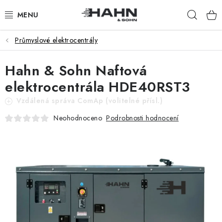
Přejít
Hleda
na
obsah
Průmyslové elektrocentrály
PRODUKTY
Hahn & Sohn Naftová
O NÁS
elektrocentrála HDE40RST3
PROČ HAHN & SOHN
Vzdálená správa ComAp (volitelné přísl.)
Podrobnosti hodnocení
Neohodnoceno
PRO OBCHODNÍKY
NAŠI PRODEJCI
APLIKACE
KATALOG