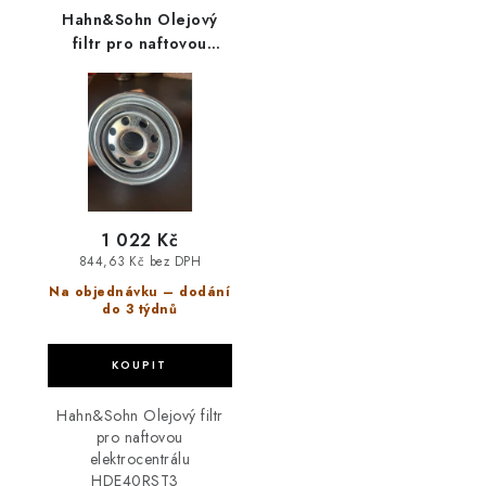
Hahn&Sohn Olejový
filtr pro naftovou
elektrocentrálu
HDE40RST3
1 022 Kč
844,63 Kč bez DPH
Na objednávku – dodání
do 3 týdnů
Hahn&Sohn Olejový filtr
pro naftovou
elektrocentrálu
HDE40RST3