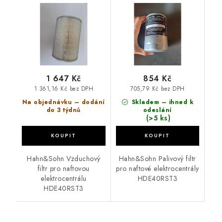
elektrocentrálu
elektrocentrály
HDE40RST3
HDE40RST3
1 647 Kč
854 Kč
1 361,16 Kč bez DPH
705,79 Kč bez DPH
Na objednávku – dodání
Skladem – ihned k
do 3 týdnů
odeslání
(>5 ks)
Hahn&Sohn Vzduchový
Hahn&Sohn Palivový filtr
filtr pro naftovou
pro naftové elektrocentrály
elektrocentrálu
HDE40RST3
HDE40RST3