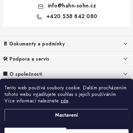
info
@
hahn-sohn.cz
+420 558 842 080
Z
á
p
📄 Dokumenty a podmínky
a
t
Právní informace
🛠️ Podpora a servis
í
Obchodní podmínky
FAQ – Často kladené otázky
🏢 O společnosti
Ochrana osobních údajů
Návody k elektrocentrálám
O nás
Tento web používá soubory cookie. Dalším procházením
📰 Inspirace a obsah
Zásady používání cookies
Návody k odvlhčovačům
tohoto webu vyjadřujete souhlas s jejich používáním.
Proč Hahn & Sohn
Více informací naleznete
zde
.
Odstoupení od smlouvy
Reference
Reklamace
Kontakty
Doprava a platba
Blog
Nastavení
Servis
Pracovní nabídky
Zpětný odběr elektrozařízení
Katalog
Poškození při přepravě