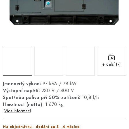
REFERENCE
BLOG
Právní informace
Obchodní podmínky
Ochrana osobních údajů
Zásady používání cookies
Odstoupení od smlouvy
Doprava a platba
FAQ
Kontakty
Servis
Reklamace
Návody k elektrocentrálám
+ další (7)
Jmenovitý výkon:
97 kVA / 78 kW
Výstupní napětí:
230 V / 400 V
Spotřeba paliva při 50% zatížení:
10,8 l/h
Hmotnost (netto)
: 1 670 kg
Více informací
Na objednávku - dodání za 3 - 4 měsíce