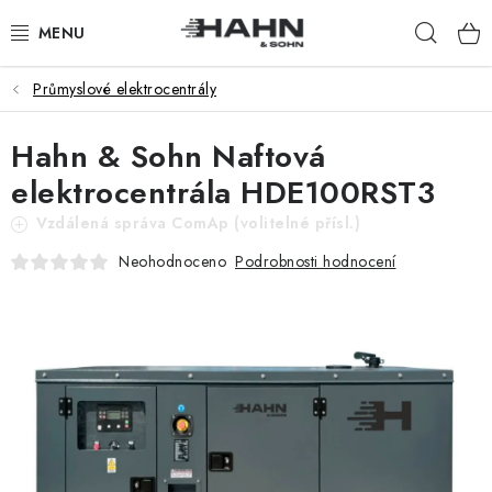
Přejít
Hleda
na
obsah
Průmyslové elektrocentrály
PRODUKTY
Hahn & Sohn Naftová
O NÁS
elektrocentrála HDE100RST3
PROČ HAHN & SOHN
Vzdálená správa ComAp (volitelné přísl.)
Podrobnosti hodnocení
Neohodnoceno
PRO OBCHODNÍKY
NAŠI PRODEJCI
APLIKACE
KATALOG