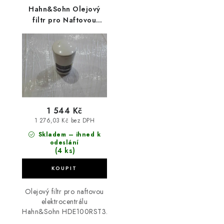
Hahn&Sohn Olejový
filtr pro Naftovou
elektrocentrálu
HDE100RST3
1 544 Kč
1 276,03 Kč bez DPH
Skladem – ihned k
odeslání
(4 ks)
Olejový filtr pro naftovou
elektrocentrálu
Hahn&Sohn HDE100RST3.