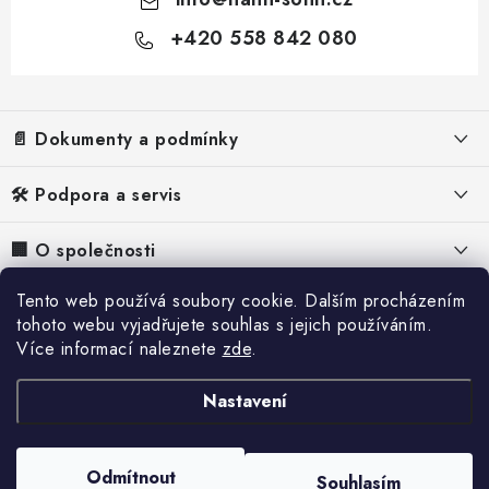
+420 558 842 080
Z
á
p
📄 Dokumenty a podmínky
a
t
Právní informace
🛠️ Podpora a servis
í
Obchodní podmínky
FAQ – Často kladené otázky
🏢 O společnosti
Ochrana osobních údajů
Návody k elektrocentrálám
O nás
Tento web používá soubory cookie. Dalším procházením
📰 Inspirace a obsah
Zásady používání cookies
Návody k odvlhčovačům
tohoto webu vyjadřujete souhlas s jejich používáním.
Proč Hahn & Sohn
Více informací naleznete
zde
.
Odstoupení od smlouvy
Reference
Reklamace
Kontakty
Doprava a platba
Blog
Nastavení
Servis
Pracovní nabídky
Zpětný odběr elektrozařízení
Katalog
Poškození při přepravě
Odmítnout
Souhlasím
Copyright 2026
Hahn & Sohn
. Všechna práva vyhrazena.