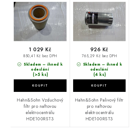
elektrocentrálu
elektrocentrálu
HDE100RST3
HDE100RST3
1 029 Kč
926 Kč
850,41 Kč bez DPH
765,29 Kč bez DPH
Skladem – ihned k
Skladem – ihned k
odeslání
odeslání
(>5 ks)
(4 ks)
Hahn&Sohn Vzduchový
Hahn&Sohn Palivový filtr
filtr pro naftovou
pro naftovou
elektrocentrálu
elektrocentrálu
HDE100RST3
HDE100RST3