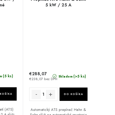
rné
5 kW / 25 A
€288,07
(5 ks)
(>5 ks)
m
Skladom
€238,07 bez DPH
KOŠÍKA
DO KOŠÍKA
etí (ATS)
Automatický ATS prepínač Hahn &
2 A slúži
Sohn slúži na automatické spustenie