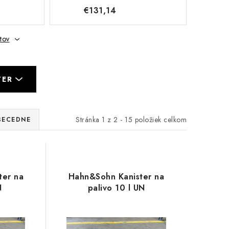
€131,14
tov
TER
Stránka
1
z
2
-
15
položiek celkom
BECEDNE
ter na
Hahn&Sohn Kanister na
N
palivo 10 l UN