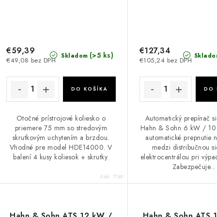
€59,39
€127,34
(>5 ks)
Skladom
Sklado
€49,08 bez DPH
€105,24 bez DPH
DO KOŠÍKA
DO 
Otočné prístrojové koliesko o
Automatický prepínač si
priemere 75 mm so stredovým
Hahn & Sohn 6 kW / 10 
skrutkovým uchytením a brzdou.
automatické prepnutie 
Vhodné pre model HDE14000. V
medzi distribučnou s
balení 4 kusy koliesok + skrutky.
elektrocentrálou pri výpa
Zabezpečuje...
Kód:
7749
Hahn & Sohn ATS 12 kW /
Hahn & Sohn ATS 