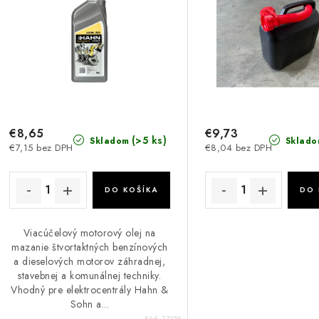
s
e
p
p
r
r
o
o
d
d
u
€8,65
€9,73
u
(>5 ks)
Skladom
Sklado
€7,15 bez DPH
€8,04 bez DPH
k
k
DO KOŠÍKA
DO 
o
o
Viacúčelový motorový olej na
v
v
mazanie štvortaktných benzínových
a dieselových motorov záhradnej,
stavebnej a komunálnej techniky.
Vhodný pre elektrocentrály Hahn &
Sohn a...
Kód:
17356