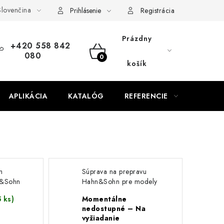
lovenčina
od zmluvy
Doprava a platba
FAQ
Kontakty
Servis
Prihlásenie
Registrácia
Prázdny
+420 558 842
080
NÁKUPNÝ
košík
KOŠÍK
APLIKÁCIA
KATALÓG
REFERENCIE
BLOG
h
Súprava na prepravu
n&Sohn
Hahn&Sohn pre modely
HGG8000X,
5 ks)
Momentálne
HGG8000X3 a HGG
nedostupné – Na
11000E-E3
vyžiadanie