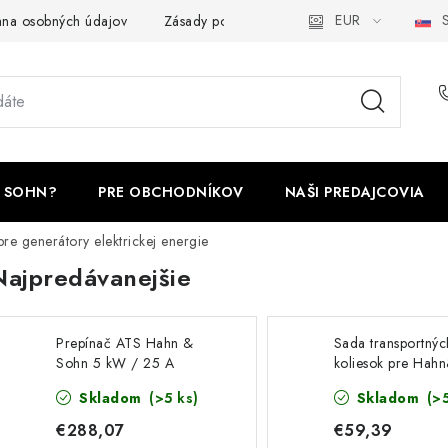
EUR
S
na osobných údajov
Zásady používania cookies
Odstúpenie 
 SOHN?
PRE OBCHODNÍKOV
NAŠI PREDAJCOVIA
pre generátory elektrickej energie
Najpredávanejšie
Prepínač ATS Hahn &
Sada transportnýc
Sohn 5 kW / 25 A
koliesok pre Hah
HDE 14000
Skladom
(>5 ks)
Skladom
(>
€288,07
€59,39