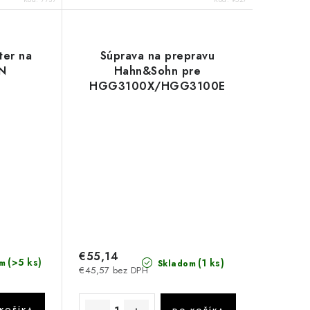
ter na
Súprava na prepravu
UN
Hahn&Sohn pre
HGG3100X/HGG3100E
€55,14
(>5 ks)
(1 ks)
m
Skladom
€45,57 bez DPH