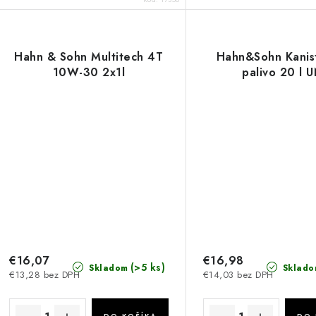
Hahn & Sohn Multitech 4T
Hahn&Sohn Kanis
10W-30 2x1l
palivo 20 l 
€16,07
€16,98
(>5 ks)
Skladom
Sklado
€13,28 bez DPH
€14,03 bez DPH