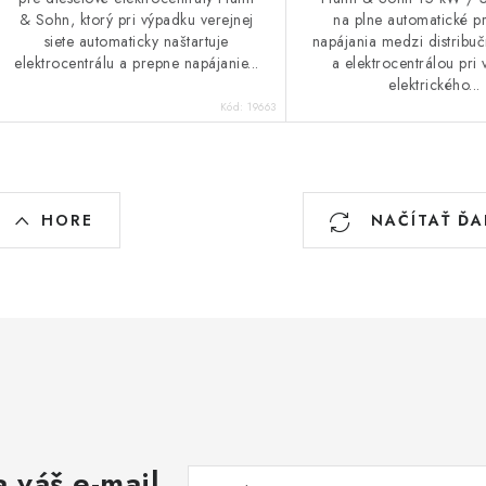
& Sohn, ktorý pri výpadku verejnej
na plne automatické p
siete automaticky naštartuje
napájania medzi distribu
elektrocentrálu a prepne napájanie...
a elektrocentrálou pri
elektrického...
Kód:
19663
O
HORE
NAČÍTAŤ ĎA
v
á
d
a
c
 váš e-mail