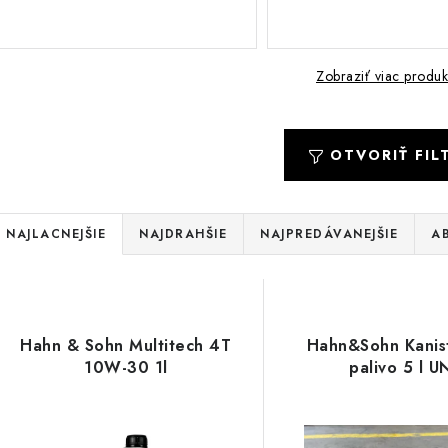
Zobraziť viac produk
OTVORIŤ FIL
R
NAJLACNEJŠIE
NAJDRAHŠIE
NAJPREDÁVANEJŠIE
A
a
V
d
ý
e
Hahn & Sohn Multitech 4T
Hahn&Sohn Kanis
p
10W-30 1l
palivo 5 l U
n