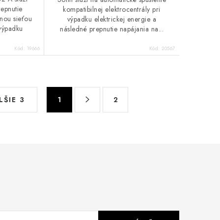
repnutie
kompatibilnej elektrocentrály pri
čnou sieťou
výpadku elektrickej energie a
 výpadku
následné prepnutie napájania na...
Kód:
19666
Kód:
20567
S
LŠIE 3
1
2
t
r
á
n
k
o
v
a
n