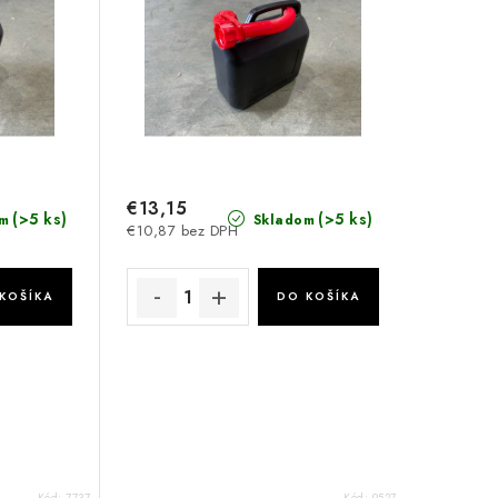
€13,15
(>5 ks)
(>5 ks)
m
Skladom
€10,87 bez DPH
KOŠÍKA
DO KOŠÍKA
Kód:
7737
Kód:
9527