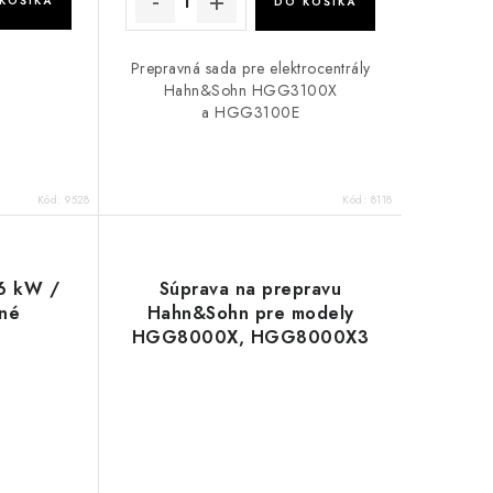
KOŠÍKA
DO KOŠÍKA
Prepravná sada pre elektrocentrály
Hahn&Sohn HGG3100X
a HGG3100E
Kód:
9528
Kód:
8118
6 kW /
Súprava na prepravu
rné
Hahn&Sohn pre modely
HGG8000X, HGG8000X3
a HGG 11000E-E3