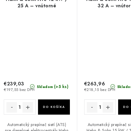
25 A – vnútorné
32 A – vnúto
€239,03
€263,96
(>5 ks)
Skladom
Sklado
€197,55 bez DPH
€218,15 bez DPH
DO KOŠÍKA
DO 
Automatický prepínač sietí (ATS)
Automatický prepínač si
pre dieselové elektrocentrály Hahn
Hahn & Sohn 15 kW / 3