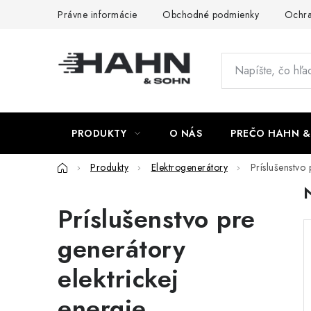
Prejsť
Právne informácie
Obchodné podmienky
Ochra
na
obsah
PRODUKTY
O NÁS
PREČO HAHN &
Domov
Produkty
Elektrogenerátory
Príslušenstvo 
Príslušenstvo pre
generátory
elektrickej
energie