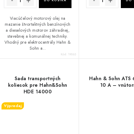
DO KOŠÍKA
DO 
Viacúčelový motorový olej na
mazanie štvortaktných benzínových
a dieselových motorov záhradnej,
stavebnej a komunálnej techniky.
Vhodný pre elektrocentrály Hahn &
Sohn a...
Kód:
19063
Sada transportných
Hahn & Sohn ATS 
koliesok pre Hahn&Sohn
10 A – vnúto
HDE 14000
Výpredaj