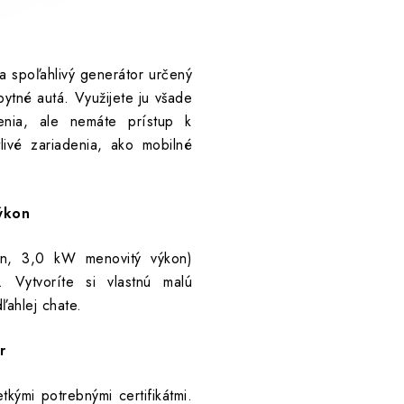
a spoľahlivý generátor určený
ytné autá. Využijete ju všade
denia, ale nemáte prístup k
tlivé zariadenia, ako mobilné
výkon
n, 3,0 kW menovitý výkon)
. Vytvoríte si vlastnú malú
ľahlej chate.
or
kými potrebnými certifikátmi.