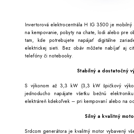
Invertorová elektrocentrála H IG 3500 je mobilný 
na kempovanie, pobyty na chate, lodi alebo pre ob
tam, kde potrebujete napájať digitálne zaria
elektrickej sieti. Bez obáv môžete nabíjať aj ci
telefóny či notebooky.
Stabilný a dostatočný 
S výkonom až 3,3 kW (3,3 kW špičkový výko
jednoducho napájate všetku bežnú elektroniku
elektráreň kdekoľvek – pri kempovaní alebo na od
Silný a kvalitný mot
Srdcom generátora je kvalitný motor vybavený všet