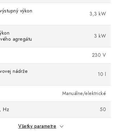
výstupný výkon
3,3 kW
ýkon
3 kW
ového agregátu
230 V
vovej nádrže
10 l
Manuálne/elektrické
, Hz
50
Všetky parametre