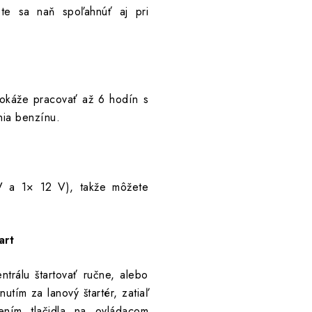
te sa naň spoľahnúť aj pri
dokáže pracovať až 6 hodín s
nia benzínu.
V a 1× 12 V), takže môžete
art
ntrálu štartovať ručne, alebo
utím za lanový štartér, zatiaľ
čením tlačidla na ovládacom