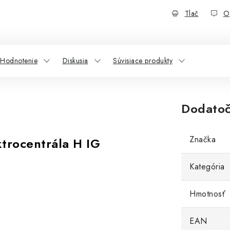
Tlač
O
Hodnotenie
Diskusia
Súvisiace produkty
Dodatoč
Značka
trocentrála H IG
Kategória
Hmotnosť
EAN