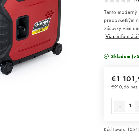
N
Tento moderný 
predovšetkým na
zásuvky vám umo
Viac informácií
Skladom
(>5
€1 101
€910,66 bez
Jednotková 
Kód tovaru:
1054