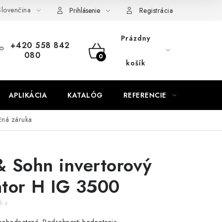
lovenčina
od zmluvy
Doprava a platba
FAQ
Kontakty
Servis
Prihlásenie
Registrácia
Prázdny
+420 558 842
080
NÁKUPNÝ
košík
KOŠÍK
APLIKÁCIA
KATALÓG
REFERENCIE
BLOG
čná záruka
 Sohn invertorový
tor H IG 3500
uka
Podrobnosti hodnotenia