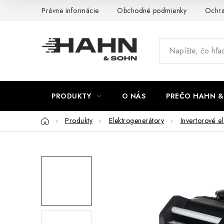
Prejsť
Právne informácie
Obchodné podmienky
Ochra
na
obsah
PRODUKTY
O NÁS
PREČO HAHN &
Domov
Produkty
Elektrogenerátory
Invertorové el