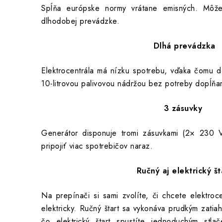
Spĺňa európske normy vrátane emisných. Môže
dlhodobej prevádzke.
Dlhá prevádzka
Elektrocentrála má nízku spotrebu, vďaka čomu 
10-litrovou palivovou nádržou bez potreby dopĺňa
3 zásuvky
Generátor disponuje tromi zásuvkami (2× 230 
pripojiť viac spotrebičov naraz.
Ručný aj elektrický št
Na prepínači si sami zvolíte, či chcete elektroce
elektricky. Ručný štart sa vykonáva prudkým zatiahn
čo elektrický štart spustíte jednoduchým stla