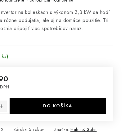
eohodnotené
invertor na kolieskach s výkonom 3,3 kW sa hodí
 rôzne podujatia, ale aj na domáce použitie. Tri
žnia pripojiť viac spotrebičov naraz.
 ks)
,90
 DPH
cena:
DO KOŠÍKA
12
Záruka
:
5 rokov
Značka:
Hahn & Sohn