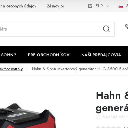
EUR
S
na osobných údajov
Zásady používania cookies
Odstúpenie 
 SOHN?
PRE OBCHODNÍKOV
NAŠI PREDAJCOVIA
ektrocentrály
Hahn & Sohn invertorový generátor H IG 3500
5-ro
Hahn &
generá
5-ročná zár