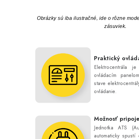
Obrázky sú iba ilustračné, ide o rôzne mod
zásuviek.
Praktický ovlád
Elektrocentrála j
ovládacím panelom
stave elektrocentrá
ovládanie.
Možnosť pripoj
Jednotka ATS (Aut
automaticky spustí 