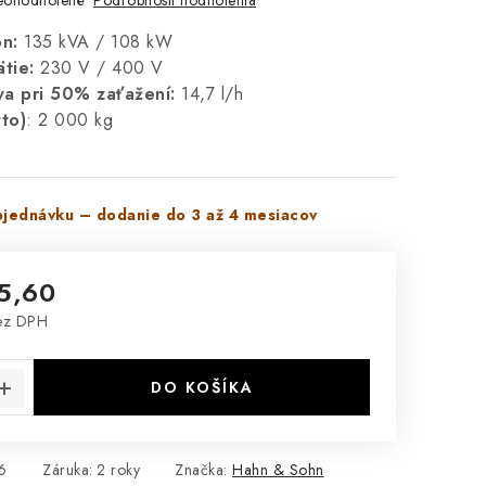
eohodnotené
n:
135 kVA / 108 kW
ätie:
230 V / 400 V
va pri 50% zaťažení:
14,7 l/h
to)
: 2 000 kg
jednávku – dodanie do 3 až 4 mesiacov
5,60
ez DPH
cena:
DO KOŠÍKA
6
Záruka
:
2 roky
Značka:
Hahn & Sohn