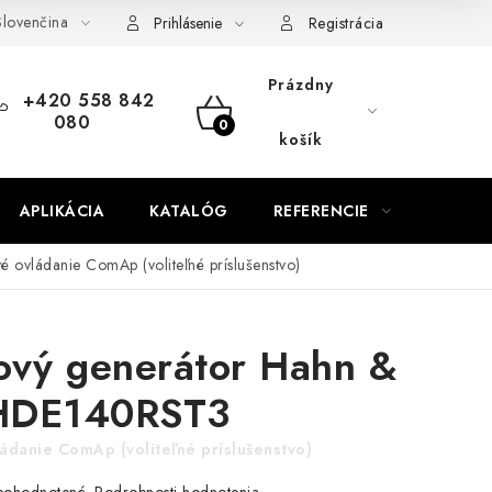
lovenčina
od zmluvy
Doprava a platba
FAQ
Kontakty
Servis
Prihlásenie
Registrácia
Prázdny
+420 558 842
080
NÁKUPNÝ
košík
KOŠÍK
APLIKÁCIA
KATALÓG
REFERENCIE
BLOG
é ovládanie ComAp (voliteľné príslušenstvo)
ový generátor Hahn &
HDE140RST3
ádanie ComAp (voliteľné príslušenstvo)
Podrobnosti hodnotenia