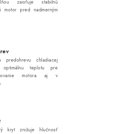
lňou zaisťuje stabilnú
ni motor pred nadmerným
rev
m predohrevu chladiacej
e optimálnu teplotu pre
rtovanie motora aj v
.
t
tý kryt znižuje hlučnosť