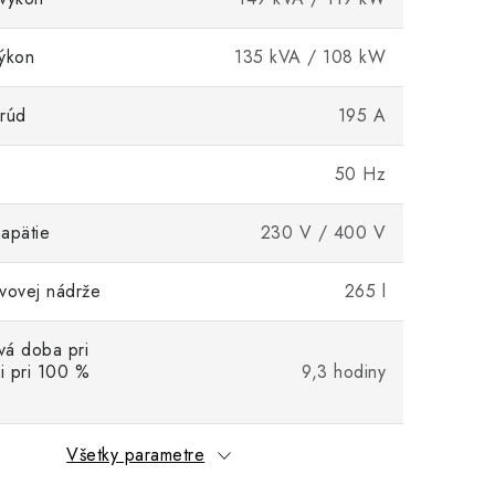
ýkon
135 kVA / 108 kW
rúd
195 A
50 Hz
apätie
230 V / 400 V
vovej nádrže
265 l
vá doba pri
ži pri 100 %
9,3 hodiny
Všetky parametre