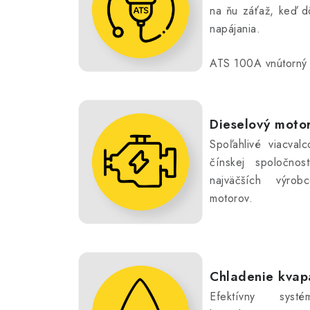
na ňu záťaž, keď d
napájania.
ATS 100A vnútorný 
Dieselový mot
Spoľahlivé viacval
čínskej spoločno
najväčších výrob
motorov.
Chladenie kvap
Efektívny syst