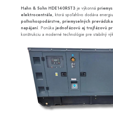
Hahn & Sohn HDE140RST3
je výkonná
priemys
elektrocentrála
, ktorá spoľahlivo dodáva energi
poľnohospodárstve, priemyselných prevádzka
napájaní
. Ponúka
jednofázovú aj trojfázovú p
konštrukciu a moderné technológie pre stabilný vý