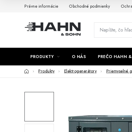
Prejsť
Právne informácie
Obchodné podmienky
Ochra
na
obsah
PRODUKTY
O NÁS
PREČO HAHN &
Domov
Produkty
Elektrogenerátory
Priemyselné g