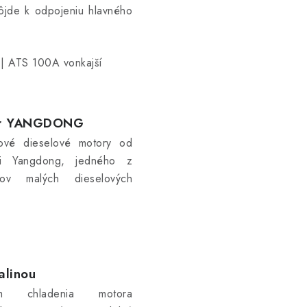
ôjde k odpojeniu hlavného
| ATS 100A vonkajší
or YANGDONG
cové dieselové motory od
sti Yangdong, jedného z
cov malých dieselových
alinou
ém chladenia motora