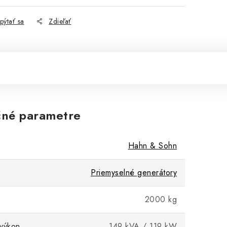
pýtať sa
Zdieľať
né parametre
Hahn & Sohn
Priemyselné generátory
2000 kg
výkon
149 kVA / 119 kW