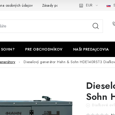
EUR
S
na osobných údajov
Zásady používania cookies
Odstúpenie 
 SOHN?
PRE OBCHODNÍKOV
NAŠI PREDAJCOVIA
enerátory
Dieselový generátor Hahn & Sohn HDE140RST3
Diaľkov
Diesel
Sohn 
Diaľkové ovl