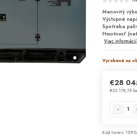
N
Menovitý výko
Výstupné nap
Spotreba pali
Hmotnosť (net
Viac informácií
Vyrobené na ob
€28 04
€23 178,18 b
Jednotková 
Kód tovaru:
1092