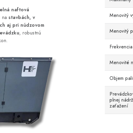
elná naftová
Menovitý v
u na
stavbách, v
ch aj pri núdzovom
Menovitý p
revádzku
, robustnú
kon.
Frekvencia
Menovité n
Objem pali
Prevádzko
plnej nádr
zaťažení