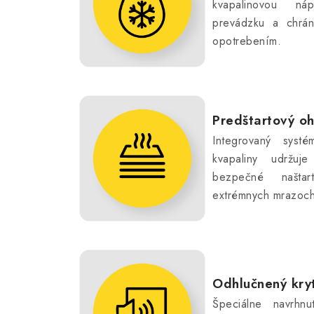
kvapalinovou náp
prevádzku a chrá
opotrebením.
Predštartový oh
Integrovaný systé
kvapaliny udržuj
bezpečné našta
extrémnych mrazoch
Odhlučnený kry
Špeciálne navrhnu