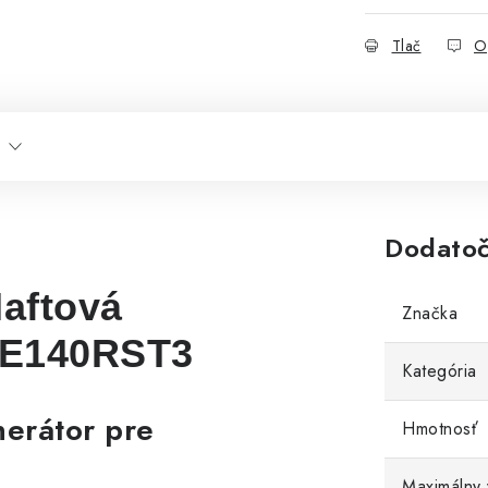
Tlač
O
Dodatoč
aftová
Značka
HDE140RST3
Kategória
nerátor pre
Hmotnosť
Maximálny 