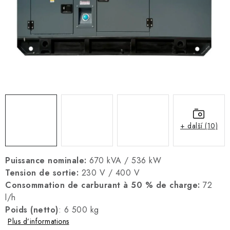
RÉFÉRENCE
BLOG
Mentions légales
Conditions Générales de Vente
Protection des données personnelles
Politique relative aux cookies
Rétractation
Livraison et paiement
FAQ
Contact
Service
Réclamation
Manuels des générateurs
+ další (10)
Puissance nominale:
670 kVA / 536 kW
Tension de sortie:
230 V / 400 V
Consommation de carburant à 50 % de charge:
72
l/h
Poids (netto)
: 6 500 kg
Plus d’informations