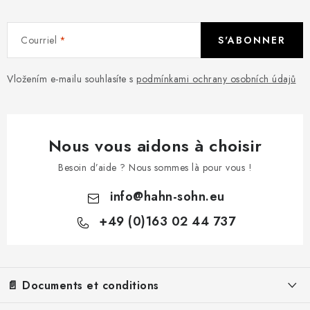
Courriel
S'ABONNER
Vložením e-mailu souhlasíte s
podmínkami ochrany osobních údajů
Nous vous aidons à choisir
Besoin d’aide ? Nous sommes là pour vous !
info
@
hahn-sohn.eu
+49 (0)163 02 44 737
P
i
e
📄 Documents et conditions
d