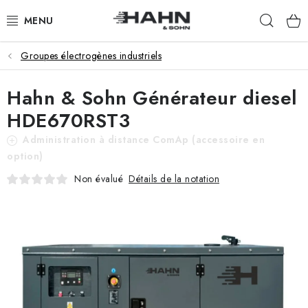
Aller
Rech
au
contenu
Groupes électrogènes industriels
PRODUITS
Hahn & Sohn Générateur diesel
À PROPOS DE NOUS
HDE670RST3
POURQUOI HAHN & SOHN
Administration à distance ComAp (accessoire en
option)
POUR LES COMMERÇANTS
Détails de la notation
Non évalué
NOS REVENDEURS
APPLICATION
CATALOGUE