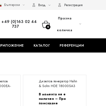
Български
ор
Доставка и плащане
FAQ
Контакти
Сервиз
Вход
Регистрация
Празна
+49 (0)163 02 44
737
КОЛИЧКА
количка
ЗА
ПРИЛОЖЕНИЕ
КАТАЛОГ
РЕФЕРЕНЦИИ
БЛО
ПАЗАРУВАНЕ
зелов
Дизелов генератор Hahn
9000EA-
& Sohn HDE 18000SA3
В момента не е
и
наличен – При
поискване