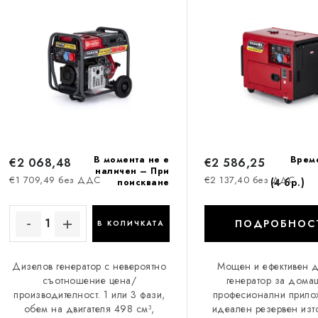
с
р
ъ
а
к
н
н
е
а
н
п
а
р
В момента не е
Врем
€2 068,48
€2 586,25
п
наличен – При
€1 709,49 без ДДС
€2 137,40 без ДДС
о
(4 бр.)
поискване
р
д
о
ПОДРОБНОС
В КОЛИЧКАТА
у
д
к
Дизелов генератор с невероятно
Мощен и ефективен 
у
съотношение цена/
генератор за дома
т
производителност. 1 или 3 фази,
професионални прило
к
обем на двигателя 498 см³,
идеален резервен изт