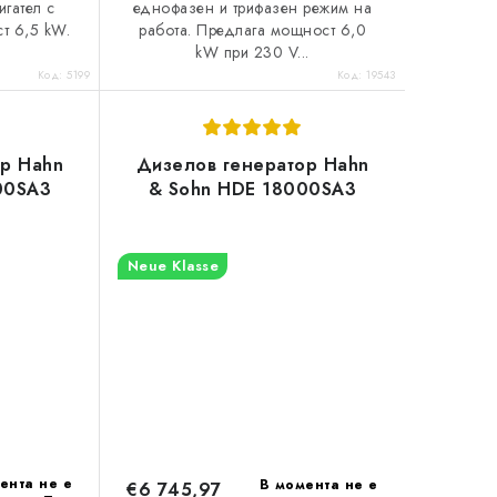
игател с
еднофазен и трифазен режим на
т 6,5 kW.
работа. Предлага мощност 6,0
kW при 230 V...
Код:
5199
Код:
19543
ор Hahn
Дизелов генератор Hahn
00SA3
& Sohn HDE 18000SA3
Neue Klasse
ента не е
В момента не е
€6 745,97