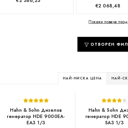
€2 586,25
€2 068,48
Покажи повече прод
ОТВОРЕН ФИ
С
НАЙ-НИСКА ЦЕНА
НАЙ-С
о
С
р
п
т
Hahn & Sohn Дизелов
Hahn & Sohn Ди
и
генератор HDE 9000EA-
генератор HDE 9
и
EA3 1/3
SA3 1/3