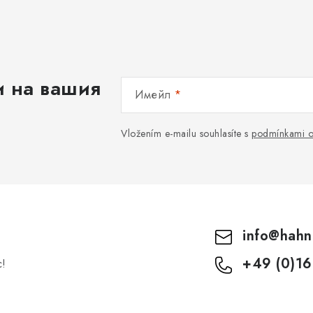
р
о
л
и на вашия
Имейл
н
и
Vložením e-mailu souhlasíte s
podmínkami o
е
л
е
м
info
@
hahn
е
+49 (0)16
с!
н