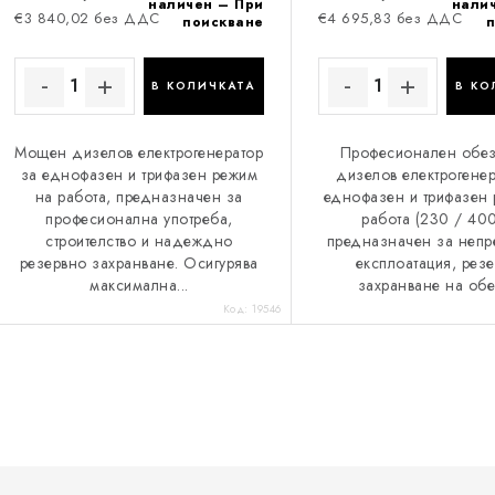
наличен – При
нали
€3 840,02 без ДДС
€4 695,83 без ДДС
поискване
п
В КОЛИЧКАТА
В КО
Мощен дизелов електрогенератор
Професионален обе
за еднофазен и трифазен режим
дизелов електрогенер
на работа, предназначен за
еднофазен и трифазен
професионална употреба,
работа (230 / 400
строителство и надеждно
предназначен за непр
резервно захранване. Осигурява
експлоатация, рез
максимална...
захранване на обек
Код:
19546
К
о
н