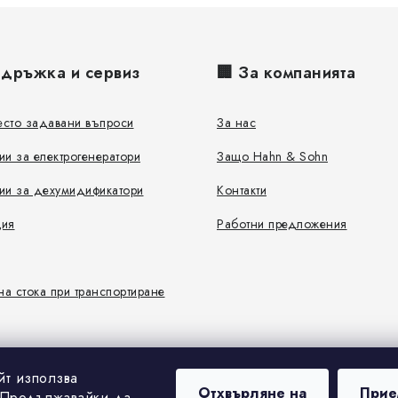
и
з
а
ддръжка и сервиз
🏢 За компанията
и
з
сто задавани въпроси
За нас
б
ии за електрогенератори
Защо Hahn & Sohn
р
ии за дехумидификатори
Контакти
о
ция
Работни предложения
я
в
а
а стока при транспортиране
н
е
йт използва
Отхвърляне на
Прие
 Продължавайки да