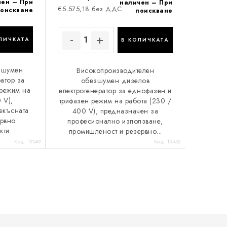
чен – При
наличен – При
€5 575,18 без ДДС
оискване
поискване
ЛИЧКАТА
В КОЛИЧКАТА
зшумен
Високопроизводителен
атор за
обезшумен дизелов
 режим на
електрогенератор за еднофазен и
 V),
трифазен режим на работа (230 /
екъсната
400 V), предназначен за
ервно
професионално използване,
ти...
промишленост и резервно...
Код:
19549
Код:
19552