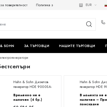
EUR
 за поверителност
Политика за бисквитките
Отказ от догов
& SOHN
ЗА ТЪРГОВЦИ
НАШИТЕ ТЪРГОВЦИ
електрогенератори
Бестселъри
Hahn & Sohn Дизелов
Hahn & Sohn Ди
генератор HDE 9000SA-
генератор HDE 
SA3 1/3
EA3 1/3
Временно не е
В момента не е
наличен
(4 бр.)
наличен – Пр
поискване