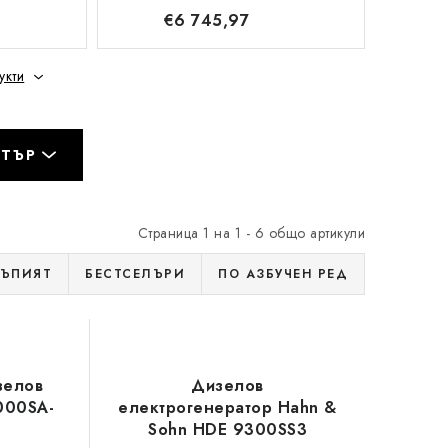
€6 745,97
укти
ЛТЪР
Страница
1
на
1
-
6
общо артикули
КЪПИЯТ
БЕСТСЕЛЪРИ
ПО АЗБУЧЕН РЕД
зелов
Дизелов
000SA-
електрогенератор Hahn &
Sohn HDE 9300SS3