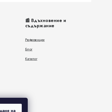
📰 Вдъхновение и
съдържание
Референции
Блог
Каталог
мане на