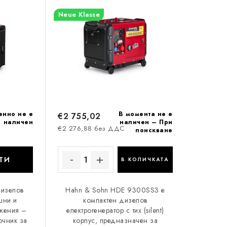
Neue Klasse
енно не е
В момента не е
€2 755,02
наличен
наличен – При
€2 276,88 без ДДС
поискване
ТИ
В КОЛИЧКАТА
дизелов
Hahn & Sohn HDE 9300SS3 е
шни и
компактен дизелов
жения –
електрогенератор с тих (silent)
очник за
корпус, предназначен за