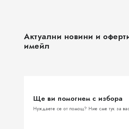
т
Актуални новини и оферт
имейл
Ще ви помогнем с избора
Нуждаете се от помощ? Ние сме тук за ва
т