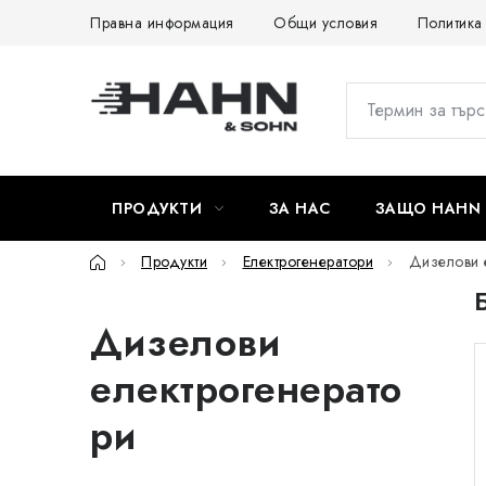
Преминаване
Правна информация
Общи условия
Политика
към
съдържанието
ПРОДУКТИ
ЗА НАС
ЗАЩО HAHN 
Начало
Продукти
Електрогенератори
Дизелови 
Дизелови
електрогенерато
ри