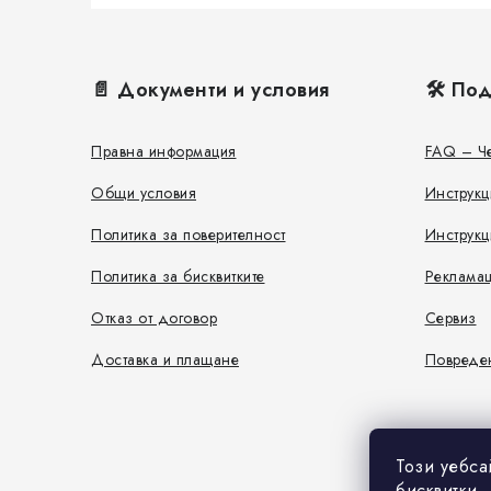
Ф
у
📄 Документи и условия
🛠️ По
т
е
Правна информация
FAQ – Че
р
Общи условия
Инструкц
Политика за поверителност
Инструкц
Политика за бисквитките
Реклама
Отказ от договор
Сервиз
Доставка и плащане
Повреден
Този уебса
бисквитки.