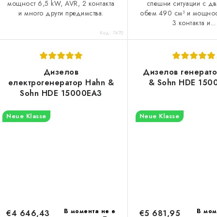
и
мощност 6,5 kW, AVR, 2 контакта
спешни ситуации с дв
т
и много други предимства.
обем 490 см³ и мощнос
т
и
3 контакта и...
Код:
7470
е
Дизелов
Дизелов генерат
електрогенератор Hahn &
& Sohn HDE 150
Sohn HDE 15000EA3
Neue Klasse
Neue Klasse
В момента не е
В мом
€4 646,43
€5 681,95