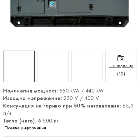
РЕФЕРЕНЦИИ
БЛОГ
Правна информация
Общи условия
Политика за поверителност
Политика за бисквитките
Отказ от договор
Доставка и плащане
FAQ
Контакти
Сервиз
Рекламация
Инструкции за генератори
+ следващи
(10)
Номинална мощност:
550 kVA / 440 kW
Изходно напрежение:
230 V / 400 V
Консумация на гориво при 50% натоварване:
65,9
л/ч
Тегло (нето)
: 6 500 кг
Повече информация