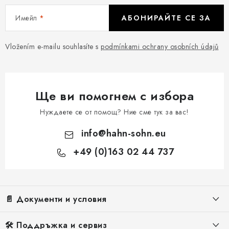
Имейл
АБОНИРАЙТЕ СЕ ЗА
Vložením e-mailu souhlasíte s
podmínkami ochrany osobních údajů
Ще ви помогнем с избора
Нуждаете се от помощ? Ние сме тук за вас!
info
@
hahn-sohn.eu
+49 (0)163 02 44 737
Ф
у
т
📄 Документи и условия
е
р
Правна информация
🛠️ Поддръжка и сервиз