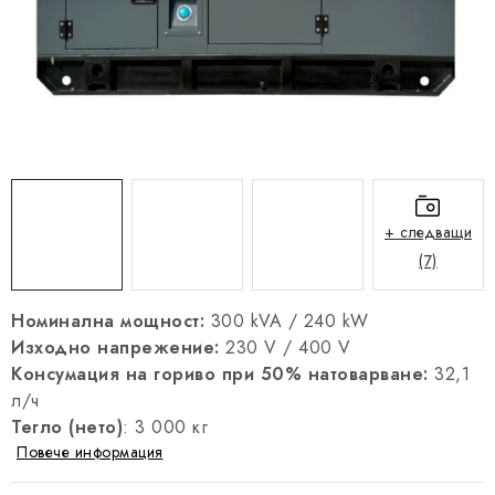
РЕФЕРЕНЦИИ
БЛОГ
Правна информация
Общи условия
Политика за поверителност
Политика за бисквитките
Отказ от договор
Доставка и плащане
FAQ
Контакти
Сервиз
Рекламация
Инструкции за генератори
+ следващи
(7)
Номинална мощност:
300 kVA / 240 kW
Изходно напрежение:
230 V / 400 V
Консумация на гориво при 50% натоварване:
32,1
л/ч
Тегло (нето)
: 3 000 кг
Повече информация