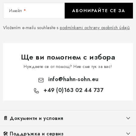
Имейл
АБОНИРАЙТЕ СЕ ЗА
Vložením e-mailu souhlasíte s
podmínkami ochrany osobních údajů
Ще ви помогнем с избора
Нуждаете се от помощ? Ние сме тук за вас!
info
@
hahn-sohn.eu
+49 (0)163 02 44 737
Ф
у
т
📄 Документи и условия
е
р
Правна информация
🛠️ Поддръжка и сервиз